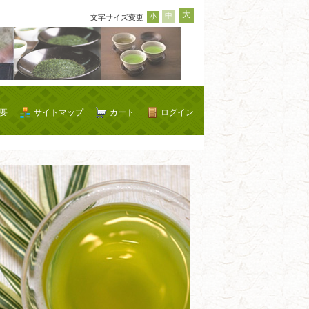
大
中
小
文字サイズ変更
要
サイトマップ
カート
ログイン