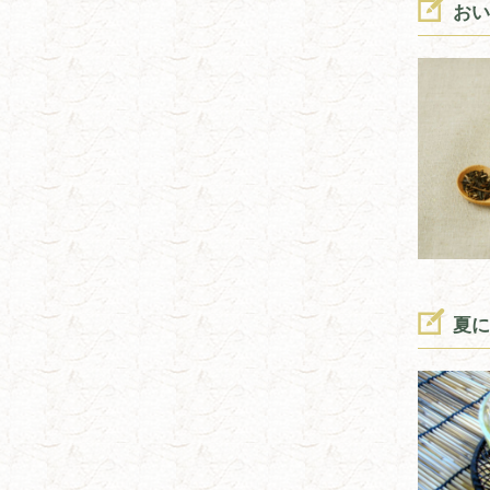
おい
夏に