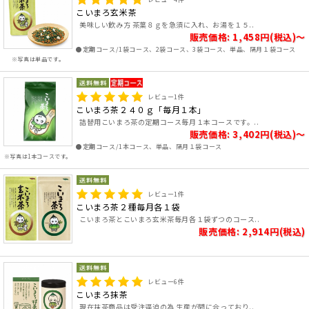
こいまろ玄米茶
美味しい飲み方 茶葉８ｇを急須に入れ、お湯を１５..
販売価格: 1,458円(税込)～
●定期コース/1袋コース、2袋コース、3袋コース、単品、隔月１袋コース
※写真は単品です。
レビュー
1
件
こいまろ茶２４０ｇ「毎月１本」
詰替用こいまろ茶の定期コース毎月１本コースです。..
販売価格: 3,402円(税込)～
●定期コース/1本コース、単品、隔月１袋コース
※写真は1本コースです。
レビュー
1
件
こいまろ茶２種毎月各１袋
こいまろ茶とこいまろ玄米茶毎月各１袋ずつのコース..
販売価格: 2,914円(税込)
レビュー
6
件
こいまろ抹茶
現在抹茶商品は受注逼迫の為 生産が間に合っており..