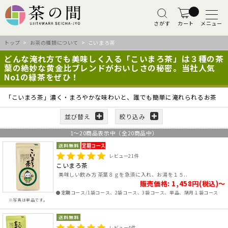
さがす
カート
メニュー
トップ
>
お茶の種類について
> こいまろ茶
どんな淹れ方でも美味しく入る「こいまろ茶」は３種の茶
葉の絶妙な黄金比ブレンドがおいしさの秘密。当社人気
No1の緑茶をぜひ！
「こいまろ茶」濃く・まろやかな味わいと、誰でも簡単に淹れられるお茶
並び替え
絞り込み
1
～
20
商品表示中（全
20
商品中）
レビュー
21
件
こいまろ茶
美味しい飲み方 茶葉８ｇを急須に入れ、お湯を１５..
販売価格: 1,458円(税込)～
●定期コース/1袋コース、2袋コース、3袋コース、単品、隔月１袋コース
※写真は単品です。
レビュー
4
件