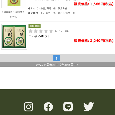
販売価格: 1,566円(税込)
●サイズ・数量/毎月1袋、隔月1袋
※写真は毎月1袋/1袋コー
●定期コース/1袋コース、隔月１袋コース
スです。
レビュー
0
件
こいまろギフト
販売価格: 3,240円(税込)
1
1
～
20
商品表示中（全
20
商品中）