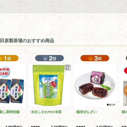
田原製茶場のおすすめ商品
蒸し茶特別箱
水出しさわやか冷茶
珈琲ぜんざい
都
5,990円
3,180円
2,310円