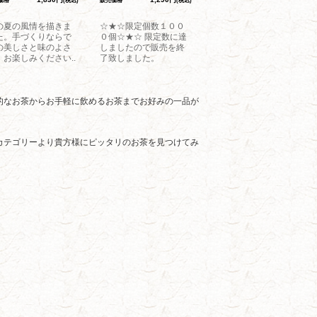
価格
(税込)
販売価格
(税込)
の夏の風情を描きま
☆★☆限定個数１００
た。手づくりならで
０個☆★☆ 限定数に達
の美しさと味のよさ
しましたので販売を終
、お楽しみください..
了致しました。
的なお茶からお手軽に飲めるお茶までお好みの一品が
カテゴリーより貴方様にピッタリのお茶を見つけてみ