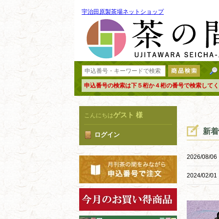
宇治田原製茶場ネットショップ
申込番号の検索は下５桁か４桁の番号で検索してく
ゲスト 様
こんにちは
新着
ログイン
2026/08/06
2024/02/01