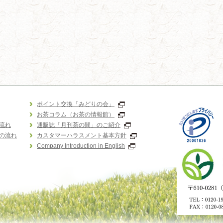
ポイント交換「みどりの会」
お茶コラム（お茶の情報館）
流れ
通販誌「月刊茶の間」のご紹介
の流れ
カスタマーハラスメント基本方針
Company Introduction in English