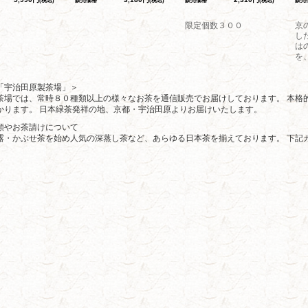
(税込)
販売価格
(税込)
販売価格
(税込)
販売
限定個数３００
京
し
は
を
「宇治田原製茶場」＞
茶場では、常時８０種類以上の様々なお茶を通信販売でお届けしております。 本格
かります。 日本緑茶発祥の地、京都・宇治田原よりお届けいたします。
類やお茶請けについて
露・かぶせ茶を始め人気の深蒸し茶など、あらゆる日本茶を揃えております。 下記