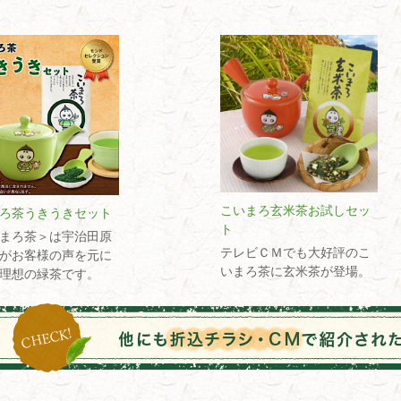
こいまろ玄米茶お試しセッ
ろ茶うきうきセット
ト
まろ茶＞は宇治田原
テレビＣＭでも大好評のこ
がお客様の声を元に
いまろ茶に玄米茶が登場。
理想の緑茶です。