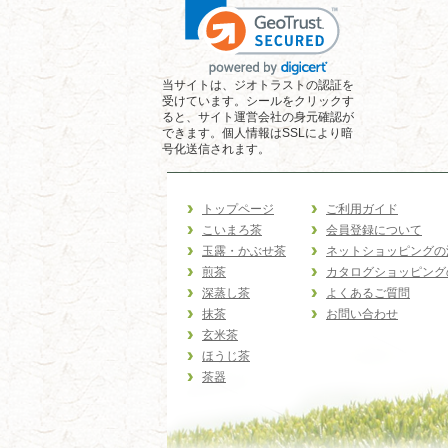
当サイトは、ジオトラストの認証を
受けています。シールをクリックす
ると、サイト運営会社の身元確認が
できます。個人情報はSSLにより暗
号化送信されます。
トップページ
ご利用ガイド
こいまろ茶
会員登録について
玉露・かぶせ茶
ネットショッピングの
煎茶
カタログショッピング
深蒸し茶
よくあるご質問
抹茶
お問い合わせ
玄米茶
ほうじ茶
茶器