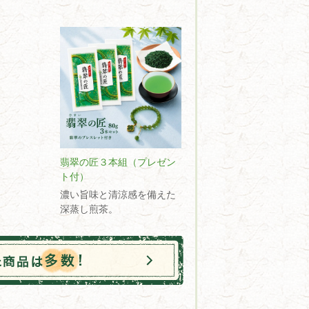
翡翠の匠３本組（プレゼン
ト付）
濃い旨味と清涼感を備えた
深蒸し煎茶。