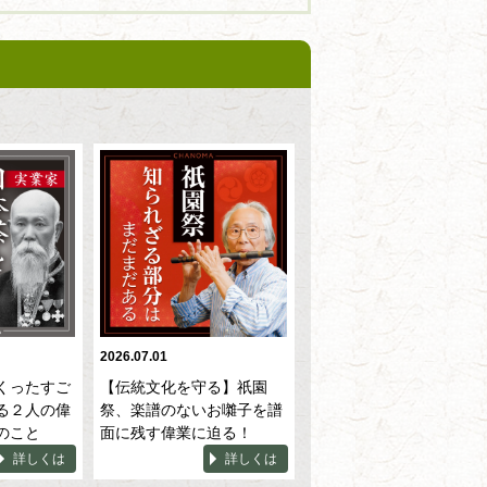
2026.07.01
くったすご
【伝統文化を守る】祇園
る２人の偉
祭、楽譜のないお囃子を譜
のこと
面に残す偉業に迫る！
詳しくは
詳しくは