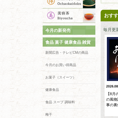
おす
毎月更
今月の新発売
食品 菓子 健康食品 雑貨
新聞広告・テレビCMの商品
今月のお買い得商品
お菓子（スイーツ）
2026.08.03
2026.08.03
2026.08
健康食品
【保存版】お湯派？水派？
【京料理人のおもてなしコ
【8月
おいしい和紅茶アイスティ
ラム・お盆編】親族でお蕎
の風物
食品 スープ 調味料
ーのつくり方教えます
麦と天婦羅を囲む
事の裏
詳しくは
詳しくは
梅干