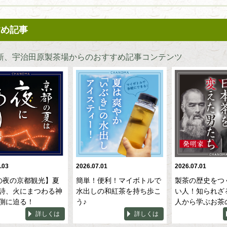
すめ記事
新、宇治田原製茶場からのおすすめ記事コンテンツ
.03
2026.07.01
2026.07.01
の夜の京都観光】夏
簡単！便利！マイボトルで
製茶の歴史をつ
詩、火にまつわる神
水出しの和紅茶を持ち歩こ
い人！知られざ
側に迫る！
う♪
人から学ぶお茶
詳しくは
詳しくは