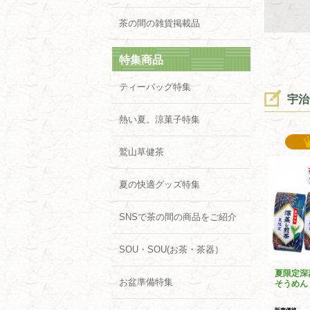
茶の間の雑貨掲載品
特集商品
ティーバッグ特集
宇治
熱い夏。涼菓子特集
鷲山草健茶
夏の快適グッズ特集
SNSで茶の間の商品をご紹介
SOU・SOU(お茶・茶器）
夏限定深
お盆準備特集
そうめん