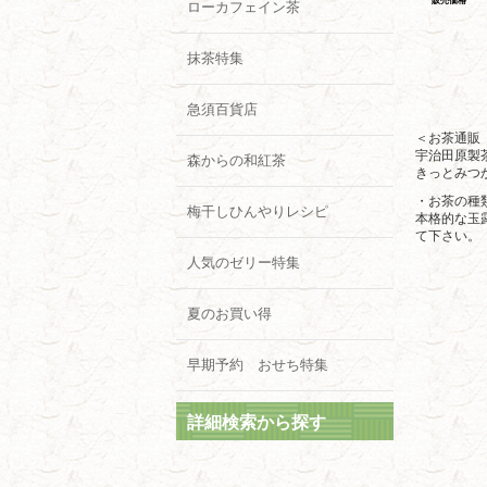
販売価格
ローカフェイン茶
抹茶特集
急須百貨店
＜お茶通販
宇治田原製
森からの和紅茶
きっとみつ
・お茶の種
梅干しひんやりレシピ
本格的な玉
て下さい。
人気のゼリー特集
夏のお買い得
早期予約 おせち特集
詳細検索から探す