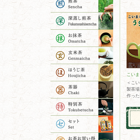
こいま
＜こい
製茶場
作った