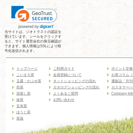
当サイトは、ジオトラストの認証を
受けています。シールをクリックす
ると、サイト運営会社の身元確認が
できます。個人情報はSSLにより暗
号化送信されます。
トップページ
ご利用ガイド
ポイント交換
こいまろ茶
会員登録について
お茶コラム（
玉露・かぶせ茶
ネットショッピングの流れ
通販誌「月刊
煎茶
カタログショッピングの流れ
カスタマーハ
深蒸し茶
よくあるご質問
Company Intr
抹茶
お問い合わせ
玄米茶
ほうじ茶
茶器