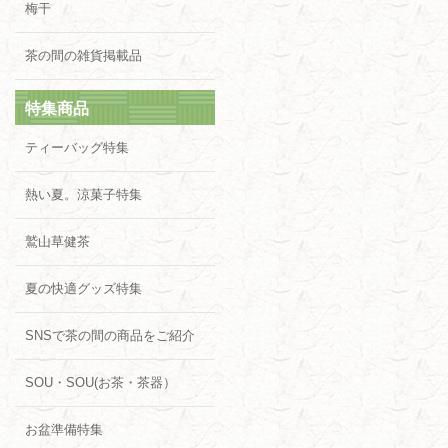
梅干
茶の間の雑貨掲載品
特集商品
ティーバッグ特集
熱い夏。涼菓子特集
鷲山草健茶
夏の快適グッズ特集
SNSで茶の間の商品をご紹介
SOU・SOU(お茶・茶器）
お盆準備特集