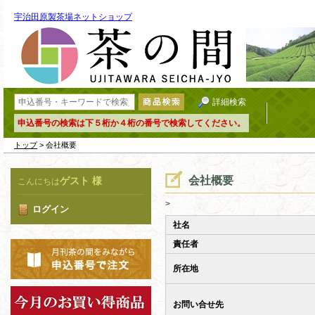
宇治田原製茶場ネットショップ
詳細検索
申込番号の検索は下５桁か４桁の番号で検索してください。
トップ
> 会社概要
会社概要
ゲスト 様
こんにちは
>
ログイン
社名
責任者
所在地
お問い合せ先