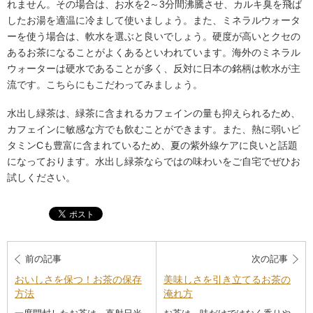
れません。その場合は、お水を2～3分間沸騰させ、カルキ臭を飛ば
したお湯を適温に冷まして使いましょう。また、ミネラルウォータ
ーを使う場合は、軟水を選ぶと良いでしょう。硬度が高いとクセの
あるお茶になることがよくあるといわれています。海外のミネラル
ウォーターは硬水であることが多く、反対に日本の銘柄は軟水が主
流です。こちらにもこだわってみましょう。
水出し緑茶は、緑茶に含まれるカフェインの量も抑えられるため、
カフェインに敏感な方でも飲むことができます。また、熱に弱いビ
タミンCも豊富に含まれているため、夏の紫外線ケアに良いと話題
になっております。水出し緑茶ならではの味わいをご自宅でぜひお
試しください。
前の記事
次の記事
おいしさを保つ！お茶の保存
美味しさを引き立てるお茶の
方法
淹れ方