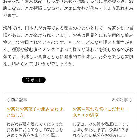
お茶をたくさん飲み、しっかり栄養を補給する前に胃が膨らみ、満
腹になることが習慣になると、次第に食欲が落ちてしまう恐れもあ
ります。
海外では、日本人が長寿である理由のひとつとして、お茶を飲む習
慣があることが挙げられています。お茶は世界的にも健康的な飲み
物として注目されているのです。そして、どんな料理とも相性が良
く、種類や飲むタイミングによって様々な味わいを楽しめるのがお
茶です。美味しい食事とともに健康的で美味しいお茶を楽しむ習慣
を、始められてはいかがでしょうか。
前の記事
次の記事
お茶とお茶菓子の組み合わせ
お茶を淹れる際のこだわり！
と出し方
水とその温度
わざわざ足を運んでくださった
お茶は、水の質や温度によって
お客様におもてなしの気持ちを
も味が変化します。茶葉に含ま
込めてお茶をお出しする際…
れる味わい成分をお好みに…