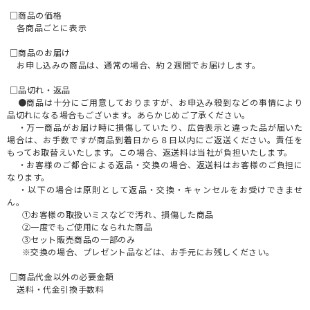
□商品の価格
各商品ごとに表示
□商品のお届け
お申し込みの商品は、通常の場合、約２週間でお届けします。
□品切れ・返品
●商品は十分にご用意しておりますが、お申込み殺到などの事情により
品切れになる場合もございます。あらかじめご了承ください。
・万一商品がお届け時に損傷していたり、広告表示と違った品が届いた
場合は、お手数ですが商品到着日から８日以内にご返送ください。責任を
もってお取替えいたします。この場合、返送料は当社が負担いたします。
・お客様のご都合による返品・交換の場合、返送料はお客様のご負担に
なります。
・以下の場合は原則として返品・交換・キャンセルをお受けできませ
ん。
①お客様の取扱いミスなどで汚れ、損傷した商品
②一度でもご使用になられた商品
③セット販売商品の一部のみ
※交換の場合、プレゼント品などは、お手元にお残しください。
□商品代金以外の必要金額
送料・代金引換手数料