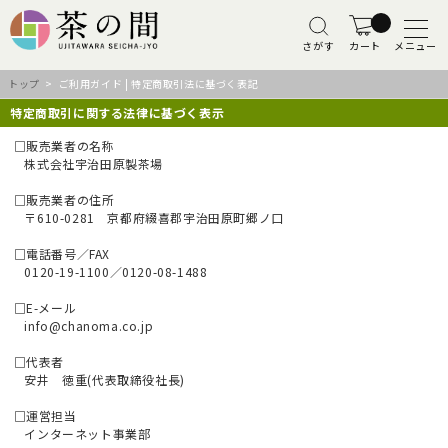
さがす
カート
メニュー
トップ
> ご利用ガイド | 特定商取引法に基づく表記
特定商取引に関する法律に基づく表示
□販売業者の名称
株式会社宇治田原製茶場
□販売業者の住所
〒610-0281 京都府綴喜郡宇治田原町郷ノ口
□電話番号／FAX
0120-19-1100／0120-08-1488
□E-メール
info@chanoma.co.jp
□代表者
安井 徳重(代表取締役社長)
□運営担当
インターネット事業部