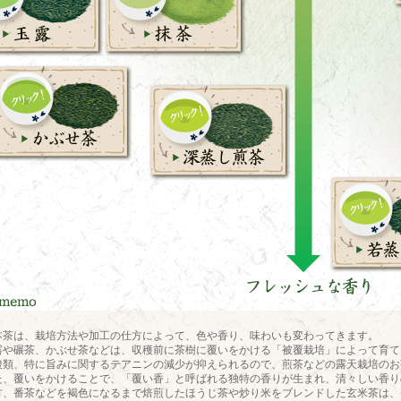
本茶は、栽培方法や加工の仕方によって、色や香り、味わいも変わってきます。
露や碾茶、かぶせ茶などは、収穫前に茶樹に覆いをかける「被覆栽培」によって育て
酸類、特に旨みに関するテアニンの減少が抑えられるので、煎茶などの露天栽培のお
た、覆いをかけることで、「覆い香」と呼ばれる独特の香りが生まれ、清々しい香り
方、番茶などを褐色になるまで焙煎したほうじ茶や炒り米をブレンドした玄米茶は、