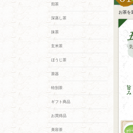
煎茶
お茶を
深蒸し茶
抹茶
玄米茶
ほうじ茶
茶器
特別茶
ギフト商品
お買得品
美容茶