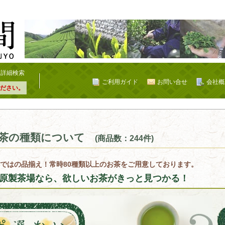
詳細検索
ご利用ガイド
お問い合せ
会社概
ださい。
茶の種類について
(商品数：244件)
ではの品揃え！常時80種類以上のお茶をご用意しております。
原製茶場なら、欲しいお茶がきっと見つかる！