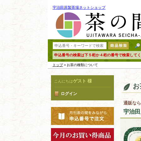
宇治田原製茶場ネットショップ
申込番号の検索は下５桁か４桁の番号で検索してく
トップ
> お茶の種類について
ゲスト 様
こんにちは
お
ログイン
通販なら
宇治田