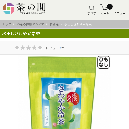
さがす
カート
メニュー
トップ
>
お茶の種類について
>
特別茶
> 水出しさわやか冷茶
水出しさわやか冷茶
レビュー
0
件