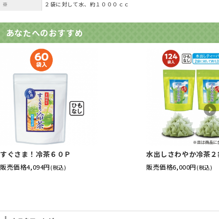
※
２袋に対して水、約１０００ｃｃ
あなたへのおすすめ
すぐさま！冷茶６０Ｐ
水出しさわやか冷茶２
販売価格
4,094円
販売価格
6,000円
(税込)
(税込)