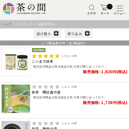
さがす
カート
メニュー
トップ
> キーワード > お菓子作りに
並び替え
絞り込み
1
～
3
商品表示中（全
3
商品中）
レビュー
6
件
こいまろ抹茶
現在抹茶商品は受注逼迫の為 生産が間に合っており..
販売価格: 1,620円(税込)
レビュー
0
件
抹茶 明日香の昔
現在抹茶商品は受注逼迫の為 生産が間に合っており..
販売価格: 1,728円(税込)
レビュー
0
件
抹茶 静香の昔