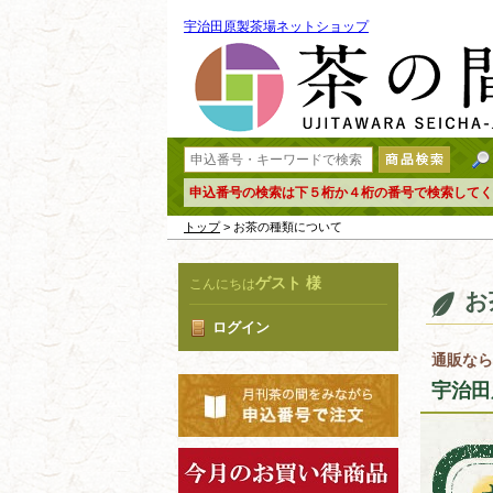
宇治田原製茶場ネットショップ
申込番号の検索は下５桁か４桁の番号で検索してく
トップ
> お茶の種類について
ゲスト 様
こんにちは
お
ログイン
通販なら
宇治田