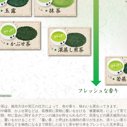
本茶は、栽培方法や加工の仕方によって、色や香り、味わいも変わってきます。
露や碾茶、かぶせ茶などは、収穫前に茶樹に覆いをかける「被覆栽培」によって育て
酸類、特に旨みに関するテアニンの減少が抑えられるので、煎茶などの露天栽培のお
た、覆いをかけることで、「覆い香」と呼ばれる独特の香りが生まれ、清々しい香り
方、番茶などを褐色になるまで焙煎したほうじ茶や炒り米をブレンドした玄米茶は、