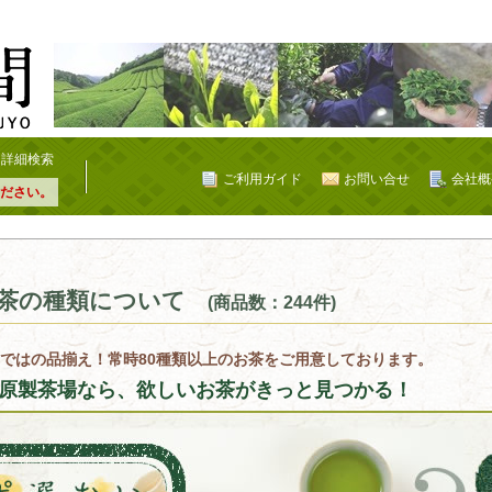
詳細検索
ご利用ガイド
お問い合せ
会社概
ださい。
茶の種類について
(商品数：244件)
ではの品揃え！常時80種類以上のお茶をご用意しております。
原製茶場なら、欲しいお茶がきっと見つかる！