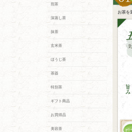
煎茶
お茶を
深蒸し茶
抹茶
玄米茶
ほうじ茶
茶器
特別茶
ギフト商品
お買得品
美容茶