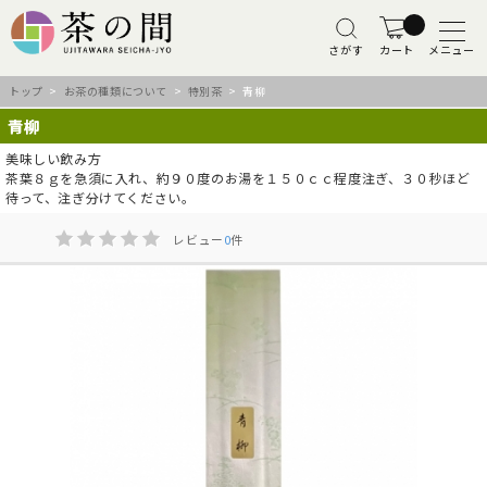
さがす
カート
メニュー
トップ
>
お茶の種類について
>
特別茶
> 青柳
青柳
美味しい飲み方
茶葉８ｇを急須に入れ、約９０度のお湯を１５０ｃｃ程度注ぎ、３０秒ほど
待って、注ぎ分けてください。
レビュー
0
件