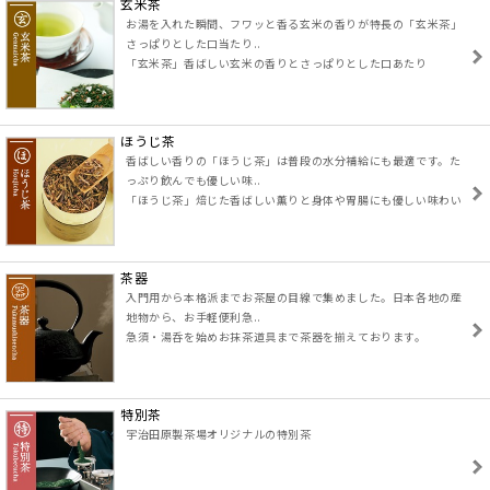
玄米茶
お湯を入れた瞬間、フワッと香る玄米の香りが特長の「玄米茶」
さっぱりとした口当たり..
「玄米茶」香ばしい玄米の香りとさっぱりとした口あたり
ほうじ茶
香ばしい香りの「ほうじ茶」は普段の水分補給にも最適です。た
っぷり飲んでも優しい味..
「ほうじ茶」焙じた香ばしい薫りと身体や胃腸にも優しい味わい
茶器
入門用から本格派までお茶屋の目線で集めました。日本各地の産
地物から、お手軽便利急..
急須・湯呑を始めお抹茶道具まで茶器を揃えております。
特別茶
宇治田原製茶場オリジナルの特別茶