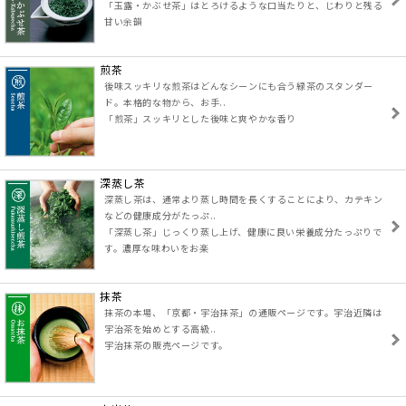
「玉露・かぶせ茶」はとろけるような口当たりと、じわりと残る
甘い余韻
煎茶
後味スッキリな煎茶はどんなシーンにも合う緑茶のスタンダー
ド。本格的な物から、お手..
「煎茶」スッキリとした後味と爽やかな香り
深蒸し茶
深蒸し茶は、通常より蒸し時間を長くすることにより、カテキン
などの健康成分がたっぷ..
「深蒸し茶」じっくり蒸し上げ、健康に良い栄養成分たっぷりで
す。濃厚な味わいをお楽
抹茶
抹茶の本場、「京都・宇治抹茶」の通販ページです。宇治近隣は
宇治茶を始めとする高級..
宇治抹茶の販売ページです。