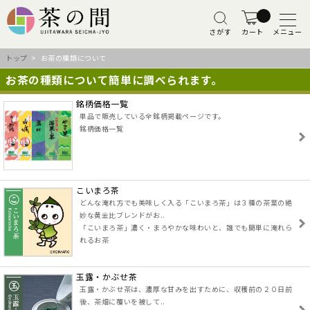
さがす
カート
メニュー
トップ
> お茶の種類について
お茶の種類について簡単に調べられます。
銘柄価格一覧
単品で販売している全銘柄掲載ページです。
銘柄価格一覧
こいまろ茶
どんな淹れ方でも美味しく入る「こいまろ茶」は３種の茶葉の絶
妙な黄金比ブレンドがお..
「こいまろ茶」濃く・まろやかな味わいと、誰でも簡単に淹れら
れるお茶
玉露・かぶせ茶
玉露・かぶせ茶は、濃厚な甘みを出すために、収穫前の２０日前
後、茶畑に覆いを被して..