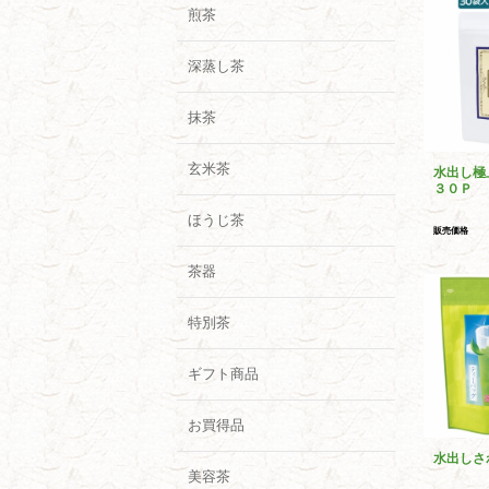
煎茶
深蒸し茶
抹茶
玄米茶
水出し極
３０Ｐ
ほうじ茶
販売価格
茶器
特別茶
ギフト商品
お買得品
水出しさ
美容茶