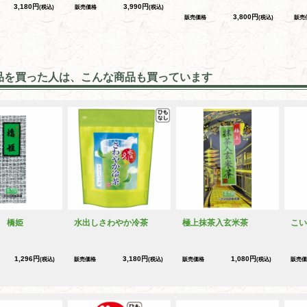
3,180円
3,990円
(税込)
販売価格
(税込)
3,800円
販売価格
(税込)
販売
品を買った人は、こんな商品も買っています
 橋姫
水出しさわやか冷茶
極上抹茶入玄米茶
こい
1,296円
3,180円
1,080円
(税込)
販売価格
(税込)
販売価格
(税込)
販売価