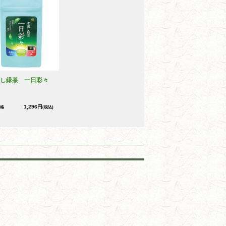
し緑茶 一日彩々
1,296円
格
(税込)