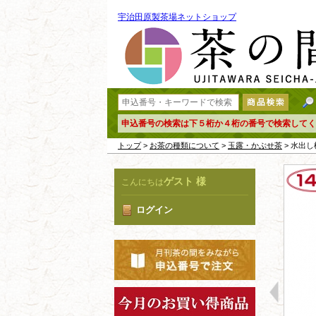
宇治田原製茶場ネットショップ
申込番号の検索は下５桁か４桁の番号で検索してく
トップ
>
お茶の種類について
>
玉露・かぶせ茶
> 水出
ゲスト 様
こんにちは
ログイン