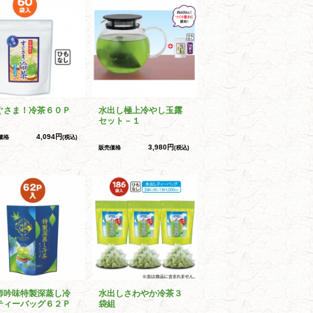
ぐさま！冷茶６０Ｐ
水出し極上冷やし玉露
セット－１
4,094円
価格
(税込)
3,980円
販売価格
(税込)
師吟味特製深蒸し冷
水出しさわやか冷茶３
ティーバッグ６２Ｐ
袋組