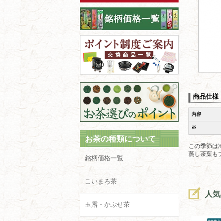
商品仕様
内容
※
お茶の種類について
この季節は
蒸し茶葉も
銘柄価格一覧
こいまろ茶
人気
玉露・かぶせ茶