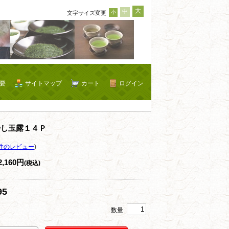
大
中
小
文字サイズ変更
要
サイトマップ
カート
ログイン
やし玉露１４Ｐ
件のレビュー
)
2,160円
(税込)
95
数量