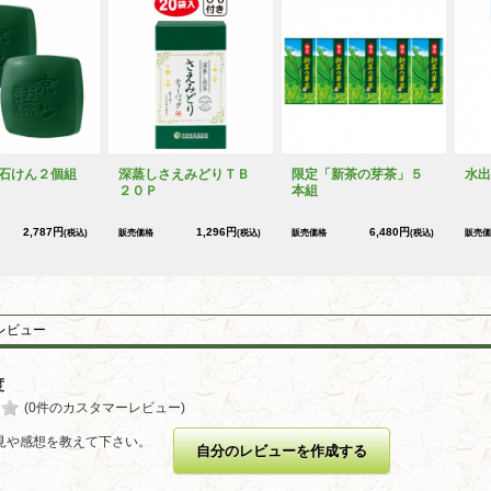
石けん２個組
深蒸しさえみどりＴＢ
限定「新茶の芽茶」５
水出
２０Ｐ
本組
2,787円
1,296円
6,480円
(税込)
販売価格
(税込)
販売価格
(税込)
販売価
レビュー
度
(0件のカスタマーレビュー)
見や感想を教えて下さい。
自分のレビューを作成する