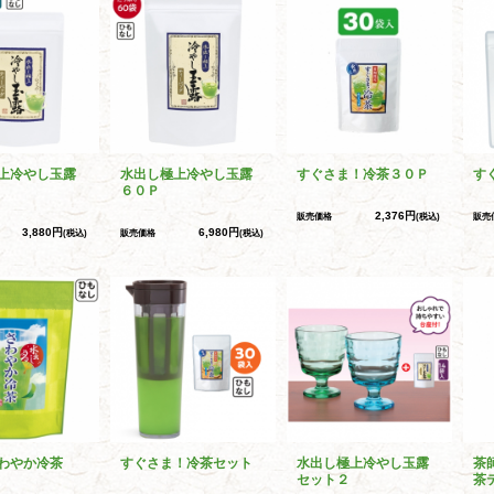
上冷やし玉露
水出し極上冷やし玉露
すぐさま！冷茶３０Ｐ
す
６０Ｐ
2,376円
販売価格
(税込)
販売
3,880円
6,980円
(税込)
販売価格
(税込)
わやか冷茶
すぐさま！冷茶セット
水出し極上冷やし玉露
茶
セット２
茶