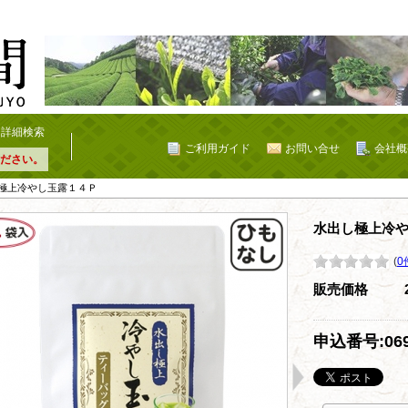
詳細検索
ご利用ガイド
お問い合せ
会社概
ださい。
し極上冷やし玉露１４Ｐ
水出し極上冷
(
0
販売価格
申込番号:06