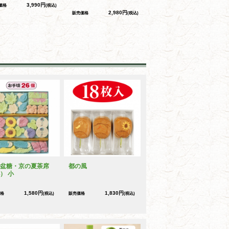
3,990円
価格
(税込)
2,980円
販売価格
(税込)
盆糖・京の夏茶席
都の風
） 小
1,580円
1,830円
格
(税込)
販売価格
(税込)