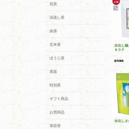
煎茶
深蒸し茶
抹茶
玄米茶
水出し極
６０Ｐ
ほうじ茶
販売価格
茶器
特別茶
ギフト商品
お買得品
水出しさ
美容茶