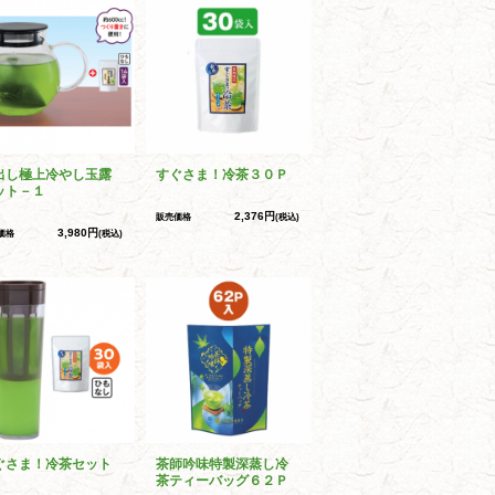
出し極上冷やし玉露
すぐさま！冷茶３０Ｐ
ット－１
2,376円
販売価格
(税込)
3,980円
価格
(税込)
ぐさま！冷茶セット
茶師吟味特製深蒸し冷
茶ティーバッグ６２Ｐ