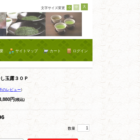
大
中
小
文字サイズ変更
要
サイトマップ
カート
ログイン
やし玉露３０Ｐ
件のレビュー
)
3,880円
(税込)
96
数量