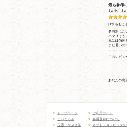
最も参考
1人中、 
[ By ももこ
冬時期はこ
ハマりそう
私には勿体無
まだ暑いの
このレビュ
あなたの意
トップページ
ご利用ガイド
こいまろ茶
会員登録について
玉露・かぶせ茶
ネットショッピングの