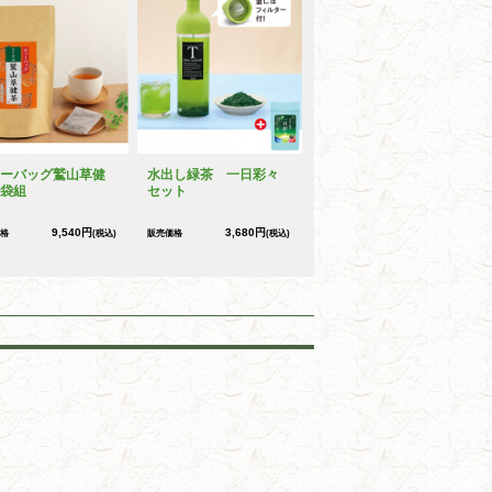
ーバッグ鷲山草健
水出し緑茶 一日彩々
袋組
セット
9,540円
3,680円
格
(税込)
販売価格
(税込)