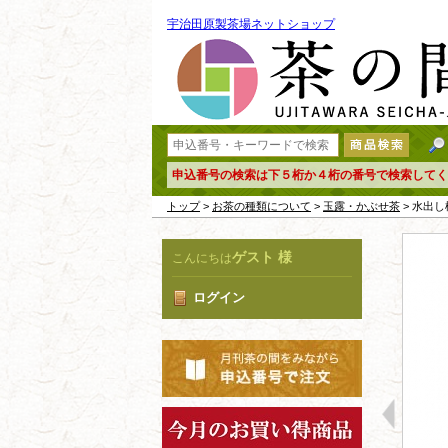
宇治田原製茶場ネットショップ
申込番号の検索は下５桁か４桁の番号で検索してく
トップ
>
お茶の種類について
>
玉露・かぶせ茶
> 水出
ゲスト 様
こんにちは
ログイン