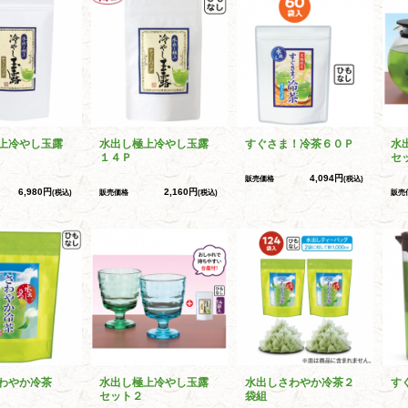
上冷やし玉露
水出し極上冷やし玉露
すぐさま！冷茶６０Ｐ
水
１４Ｐ
セ
4,094円
販売価格
(税込)
6,980円
2,160円
(税込)
販売価格
(税込)
販売
わやか冷茶
水出し極上冷やし玉露
水出しさわやか冷茶２
す
セット２
袋組