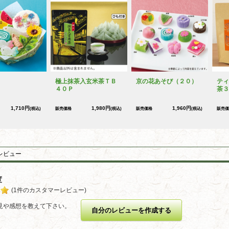
極上抹茶入玄米茶ＴＢ
京の花あそび（２０）
ティ
４０Ｐ
茶３
1,710円
1,980円
1,960円
(税込)
販売価格
(税込)
販売価格
(税込)
販売価
レビュー
度
(1件のカスタマーレビュー)
見や感想を教えて下さい。
自分のレビューを作成する