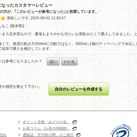
になったカスタマーレビュー
1人の方が、｢このレビューが参考になった｣と投票しています。
美味しいです, 2025-09-02 12:30:47
ももこ (熊本県)] 
いまろ玄米茶なので、夏場もまろやかな冷たいお茶飲みたくて購入してみました。と
。
くて、推奨の飲み方(500mlに2個)ではなく、500mlに1個のティーバッグで水
で追加で購入を検討しています。
ーは参考になりましたか？
はい
いいえ
見や感想を教えて下さい。
自分のレビューを作成する
ポイント交換「みどりの会」
お茶コラム（お茶の情報館）
流れ
通販誌「月刊茶の間」のご紹介