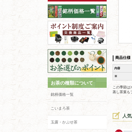
商品仕様
内容
※
お茶の種類について
この季節は
蒸し茶葉も
銘柄価格一覧
こいまろ茶
人気
玉露・かぶせ茶