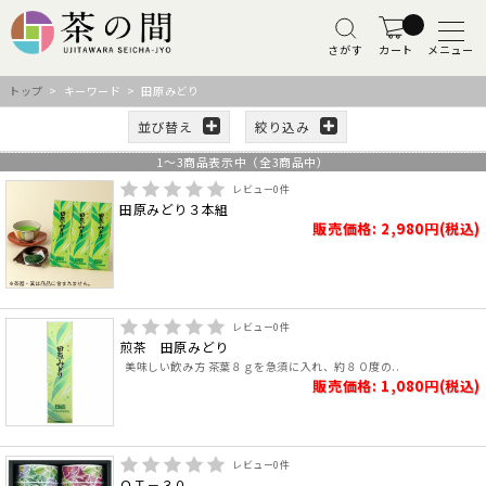
さがす
カート
メニュー
トップ
> キーワード > 田原みどり
並び替え
絞り込み
1
～
3
商品表示中（全
3
商品中）
レビュー
0
件
田原みどり３本組
販売価格: 2,980円(税込)
レビュー
0
件
煎茶 田原みどり
美味しい飲み方 茶葉８ｇを急須に入れ、約８０度の..
販売価格: 1,080円(税込)
レビュー
0
件
ＱＴ－３０