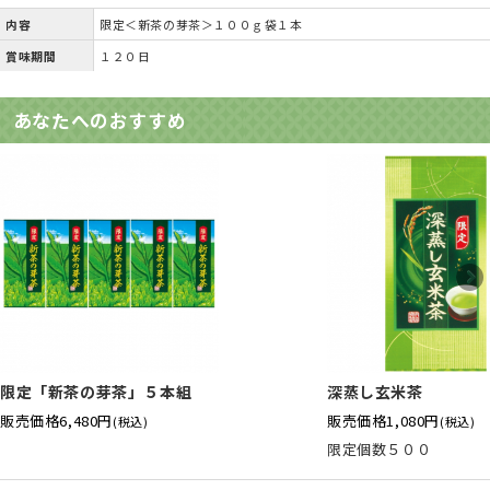
内容
限定＜新茶の芽茶＞１００ｇ袋１本
賞味期間
１２０日
あなたへのおすすめ
限定「新茶の芽茶」５本組
深蒸し玄米茶
販売価格
6,480円
販売価格
1,080円
(税込)
(税込)
限定個数５００