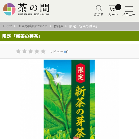
さがす
カート
メニュー
トップ
>
お茶の種類について
>
特別茶
> 限定「新茶の芽茶」
限定「新茶の芽茶」
レビュー
0
件