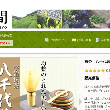
詳細検索
ご利用ガイド
お問い合せ
会社概
ださい。
抹茶 八千代
(
1
販売価格
現在抹茶商品は受
生産が間に合って
誠に申し訳ござい
一ヶ月あたりおひ
注文制限を設けさ