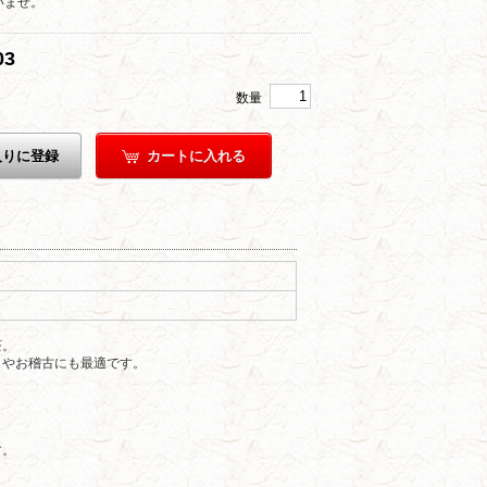
いませ。
03
数量
入りに登録
カートに入れる
茶。
しやお稽古にも最適です。
。
す。