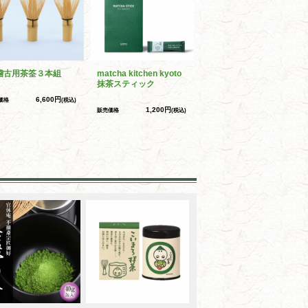
稽古用茶筌３本組
matcha kitchen kyoto
抹茶スティック
6,600円
価格
(税込)
1,200円
販売価格
(税込)