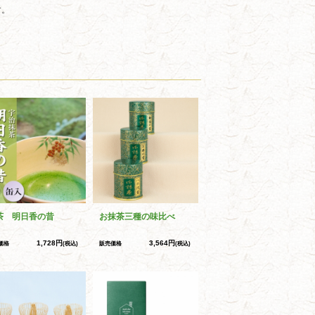
す。
茶 明日香の昔
お抹茶三種の味比べ
1,728円
3,564円
価格
(税込)
販売価格
(税込)