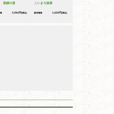
 若緑の昔
こいまろ抹茶
3,564円
1,620円
格
(税込)
販売価格
(税込)