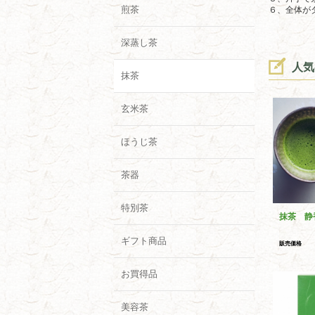
煎茶
６、全体が
深蒸し茶
人気
抹茶
玄米茶
ほうじ茶
茶器
特別茶
抹茶 静
ギフト商品
販売価格
お買得品
美容茶