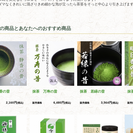
ダマなくきれいに混ざりきめ細かな泡が立ったら茶筌をそっと中心より引き上げま
の商品とあなたへのおすすめ商品
香の昔
抹茶 万寿の昔
抹茶 若緑の昔
抹
2,160円
6,480円
3,564円
(税込)
販売価格
(税込)
販売価格
(税込)
販売