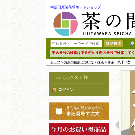
宇治田原製茶場ネットショップ
申込番号の検索は下５桁か４桁の番号で検索してく
トップ
>
お茶の種類について
>
抹茶
> 抹茶 八千代昔
ゲスト 様
こんにちは
ログイン