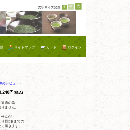
大
中
小
文字サイズ変更
要
サイトマップ
カート
ログイン
昔
件のレビュー
)
3,240円
(税込)
注逼迫の為
おりません。
ませんが
とり様2個までの
せて頂きます。