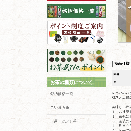
商品仕様
内容
お茶の種類について
※
味わいのバ
銘柄価格一覧
材料と品質
美味しい飲
こいまろ茶
１、お抹茶
２、茶碗に
玉露・かぶせ茶
３、茶碗の
４、約８０
５、片手で