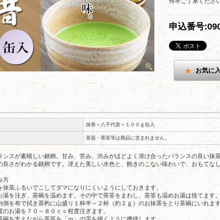
何卒ご了承くださ
申込番号:09
お気に
抹茶＜八千代昔＞１００ｇ缶入
茶器・茶筌等は商品に含まれません。
ランスが素晴しい銘柄。甘み、苦み、渋みがほどよく溶け合ったバランスの良い抹
の良さがわかる銘柄です。冴えた美しい水色と、飽きのこない味わいで、おもてな
み方
を抹茶ふるいでこしてダマになりにくいようにしておきます。
お湯を注ぎ、茶碗を温めます。その中で茶筌をまわし、茶筌も温めお湯は捨てます
内側を布で拭き茶杓に山盛り１杯半～２杯（約２ｇ）のお抹茶をとり茶碗にいれま
度のお湯を７０～８０ｃｃ程度注ぎます。
茶碗を支えながら茶筌を「ｍ」の字を描くように攪拌します。