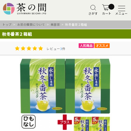
さがす
カート
メニュー
トップ
>
お茶の種類について
>
美容茶
> 秋冬番茶２箱組
秋冬番茶２箱組
レビュー
3
件