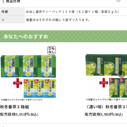
商品仕様
内容
水出し番茶ティーバッグ１２４袋（６２袋×２箱／各袋８ｇ入）
※
増量分はそれぞれの箱に５袋ずつ入ります。
あなたへのおすすめ
秋冬番茶３箱組
〈濃い味〉秋冬番茶３
販売価格
9,050円
販売価格
9,980円
(税込)
(税込)