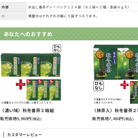
内容
水出し番茶ティーバッグ１２４袋（６２袋×２箱／各袋８ｇ入）
※
増量分はそれぞれの箱に５袋ずつ入ります。
あなたへのおすすめ
〈濃い味〉秋冬番茶３箱組
〈抹茶入〉秋冬番茶２
販売価格
9,980円
販売価格
7,480円
(税込)
(税込)
カスタマーレビュー