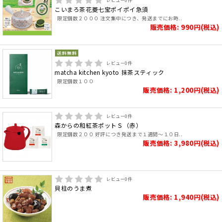
レビュー
0
件
こいまろ茶花菱七宝ポイポイ急須
限定個数２０００ 注文集中につき、発送までにお時..
販売価格: 990円(税込)
レビュー
0
件
matcha kitchen kyoto 抹茶スティック
限定個数１００
販売価格: 1,200円(税込)
レビュー
0
件
森からの和紅茶ポットＳ（赤）
限定個数２００ 好評につき発送まで１週間～１０日..
販売価格: 3,980円(税込)
レビュー
0
件
貝柱のうま煮
販売価格: 1,940円(税込)