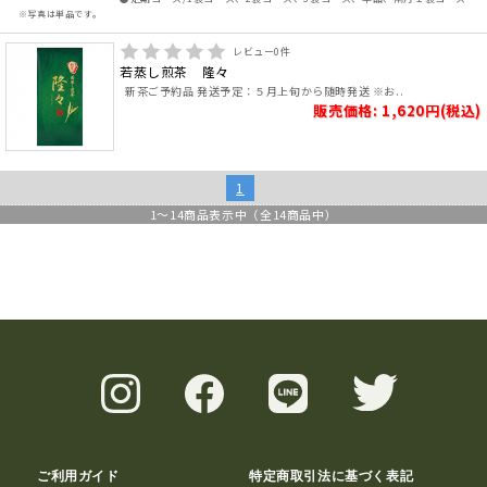
※写真は単品です。
レビュー
0
件
若蒸し煎茶 隆々
新茶ご予約品 発送予定：５月上旬から随時発送 ※お..
販売価格: 1,620円(税込)
1
1
～
14
商品表示中（全
14
商品中）
ご利用ガイド
特定商取引法に基づく表記