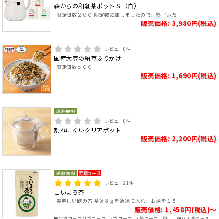
森からの和紅茶ポットＳ（白）
限定個数２００ 限定数に達しましたので、終了いた..
販売価格: 3,980円(税込)
レビュー
0
件
国産大豆の納豆ふりかけ
限定個数５００
販売価格: 1,690円(税込)
レビュー
0
件
割れにくいクリアポット
販売価格: 2,200円(税込)
レビュー
21
件
こいまろ茶
美味しい飲み方 茶葉８ｇを急須に入れ、お湯を１５..
販売価格: 1,458円(税込)～
●定期コース/1袋コース、2袋コース、3袋コース、単品、隔月１袋コース