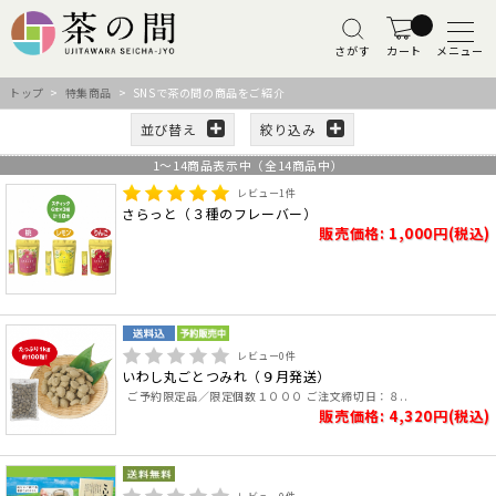
さがす
カート
メニュー
トップ
>
特集商品
> SNSで茶の間の商品をご紹介
並び替え
絞り込み
1
～
14
商品表示中（全
14
商品中）
レビュー
1
件
さらっと（３種のフレーバー）
販売価格: 1,000円(税込)
レビュー
0
件
いわし丸ごとつみれ（９月発送）
ご予約限定品／限定個数１０００ ご注文締切日：８..
販売価格: 4,320円(税込)