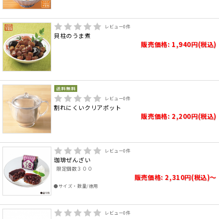
レビュー
0
件
貝柱のうま煮
販売価格: 1,940円(税込)
レビュー
0
件
割れにくいクリアポット
販売価格: 2,200円(税込)
レビュー
0
件
珈琲ぜんざい
限定個数３００
販売価格: 2,310円(税込)～
●サイズ・数量/徳用
レビュー
0
件