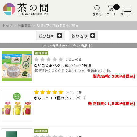
さがす
カート
メニュー
トップ
>
特集商品
> SNSで茶の間の商品をご紹介
並び替え
絞り込み
1
～
14
商品表示中（全
14
商品中）
レビュー
0
件
こいまろ茶花菱七宝ポイポイ急須
限定個数２０００ 注文集中につき、発送までにお時..
販売価格: 990円(税込)
レビュー
1
件
さらっと（３種のフレーバー）
販売価格: 1,000円(税込)