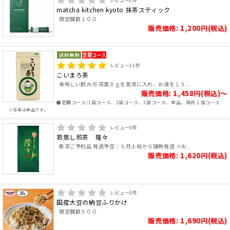
レビュー
0
件
matcha kitchen kyoto 抹茶スティック
限定個数１００
販売価格: 1,200円(税込)
レビュー
21
件
こいまろ茶
美味しい飲み方 茶葉８ｇを急須に入れ、お湯を１５..
販売価格: 1,458円(税込)～
●定期コース/1袋コース、2袋コース、3袋コース、単品、隔月１袋コース
※写真は単品です。
レビュー
0
件
若蒸し煎茶 隆々
新茶ご予約品 発送予定：５月上旬から随時発送 ※お..
販売価格: 1,620円(税込)
レビュー
0
件
国産大豆の納豆ふりかけ
限定個数５００
販売価格: 1,690円(税込)