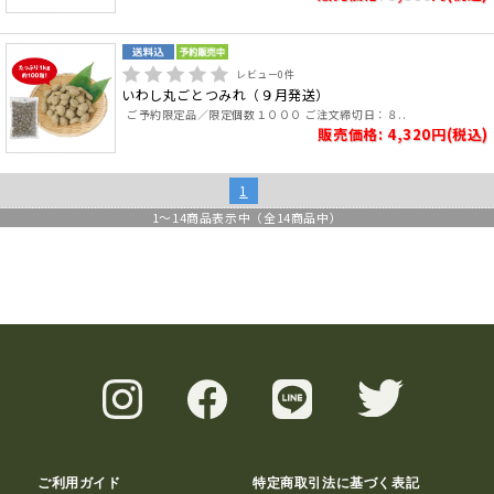
レビュー
0
件
いわし丸ごとつみれ（９月発送）
ご予約限定品／限定個数１０００ ご注文締切日：８..
販売価格: 4,320円(税込)
1
1
～
14
商品表示中（全
14
商品中）
ご利用ガイド
特定商取引法に基づく表記