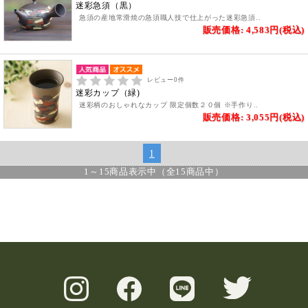
迷彩急須（黒）
急須の産地常滑焼の急須職人技で仕上がった迷彩急須..
販売価格: 4,583円(税込)
レビュー
0
件
迷彩カップ（緑)
迷彩柄のおしゃれなカップ 限定個数２０個 ※手作り..
販売価格: 3,055円(税込)
1
1
～
15
商品表示中（全
15
商品中）