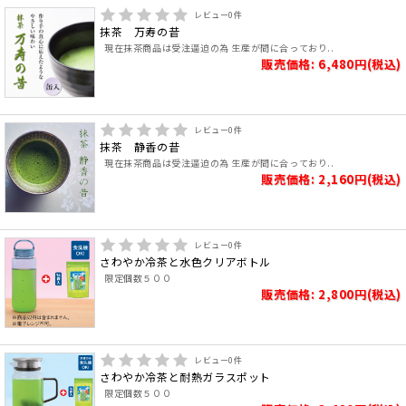
レビュー
0
件
抹茶 万寿の昔
現在抹茶商品は受注逼迫の為 生産が間に合っており..
販売価格: 6,480円(税込)
レビュー
0
件
抹茶 静香の昔
現在抹茶商品は受注逼迫の為 生産が間に合っており..
販売価格: 2,160円(税込)
レビュー
0
件
さわやか冷茶と水色クリアボトル
限定個数５００
販売価格: 2,800円(税込)
レビュー
0
件
さわやか冷茶と耐熱ガラスポット
限定個数５００