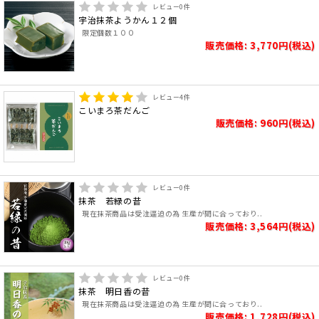
レビュー
0
件
宇治抹茶ようかん１２個
限定個数１００
販売価格: 3,770円(税込)
レビュー
4
件
こいまろ茶だんご
販売価格: 960円(税込)
レビュー
0
件
抹茶 若緑の昔
現在抹茶商品は受注逼迫の為 生産が間に合っており..
販売価格: 3,564円(税込)
レビュー
0
件
抹茶 明日香の昔
現在抹茶商品は受注逼迫の為 生産が間に合っており..
販売価格: 1,728円(税込)