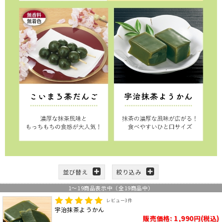
並び替え
絞り込み
1
～
19
商品表示中（全
19
商品中）
レビュー
3
件
宇治抹茶ようかん
販売価格: 1,990円(税込)