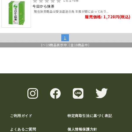
レビュー
0
件
今日から抹茶
現在抹茶商品は受注逼迫の為 生産が間に合っており..
販売価格: 1,728円(税込)
1
1
～
19
商品表示中（全
19
商品中）
ご利用ガイド
特定商取引法に基づく表記
よくあるご質問
個人情報保護方針