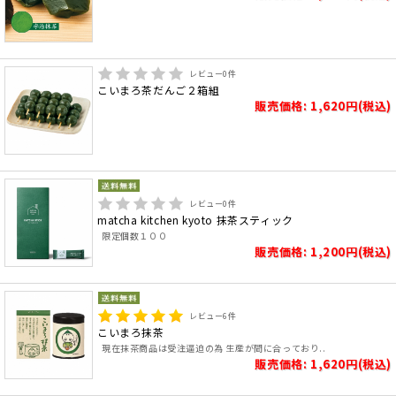
レビュー
0
件
こいまろ茶だんご２箱組
販売価格: 1,620円(税込)
レビュー
0
件
matcha kitchen kyoto 抹茶スティック
限定個数１００
販売価格: 1,200円(税込)
レビュー
6
件
こいまろ抹茶
現在抹茶商品は受注逼迫の為 生産が間に合っており..
販売価格: 1,620円(税込)