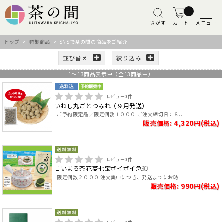
さがす
カート
メニュー
トップ
>
特集商品
> SNSで茶の間の商品をご紹介
並び替え
絞り込み
1
～
13
商品表示中（全
13
商品中）
レビュー
0
件
いわし丸ごとつみれ（９月発送）
ご予約限定品／限定個数１０００ ご注文締切日：８..
販売価格: 4,320円(税込)
レビュー
0
件
こいまろ茶花菱七宝ポイポイ急須
限定個数２０００ 注文集中につき、発送までにお時..
販売価格: 990円(税込)