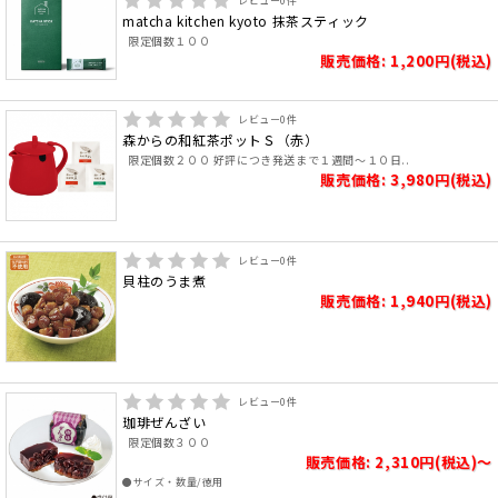
レビュー
0
件
matcha kitchen kyoto 抹茶スティック
限定個数１００
販売価格: 1,200円(税込)
レビュー
0
件
森からの和紅茶ポットＳ（赤）
限定個数２００ 好評につき発送まで１週間～１０日..
販売価格: 3,980円(税込)
レビュー
0
件
貝柱のうま煮
販売価格: 1,940円(税込)
レビュー
0
件
珈琲ぜんざい
限定個数３００
販売価格: 2,310円(税込)～
●サイズ・数量/徳用