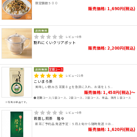
限定個数５００
販売価格: 1,690円(税込)
レビュー
0
件
割れにくいクリアポット
販売価格: 2,200円(税込)
レビュー
21
件
こいまろ茶
美味しい飲み方 茶葉８ｇを急須に入れ、お湯を１５..
販売価格: 1,458円(税込)～
●定期コース/1袋コース、2袋コース、3袋コース、単品、隔月１袋コース
※写真は単品です。
レビュー
0
件
若蒸し煎茶 隆々
新茶ご予約品 発送予定：５月上旬から随時発送 ※お..
販売価格: 1,620円(税込)