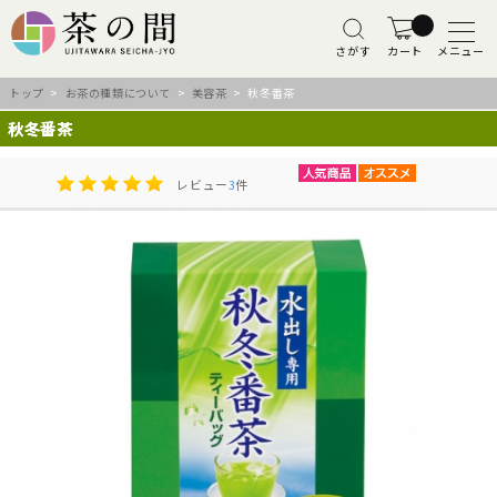
さがす
カート
メニュー
トップ
>
お茶の種類について
>
美容茶
> 秋冬番茶
秋冬番茶
レビュー
3
件