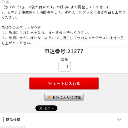
です。
（水１ℓにつき、２袋が目安です。お好みにより調整してください)
2、そのまま冷蔵庫で１時間冷やして、氷の入ったグラスに注ぎお召し上がり
ください。
急須でのお召し上がり方
１、急須に１袋と水を入れ、４～５分お待ちください。
２、急須に水がこぼれないように少し揺らして氷の入ったグラスに注ぎお召
し上がりください。
申込番号
:21277
数量
カートに入れる
お気に入りに登録
商品仕様