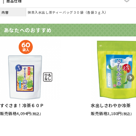
商品仕様
内容
抹茶入水出し茶ティーバッグ３０袋（各袋３ｇ入）
あなたへのおすすめ
すぐさま！冷茶６０Ｐ
水出しさわやか冷茶
販売価格
4,094円
販売価格
3,180円
(税込)
(税込)