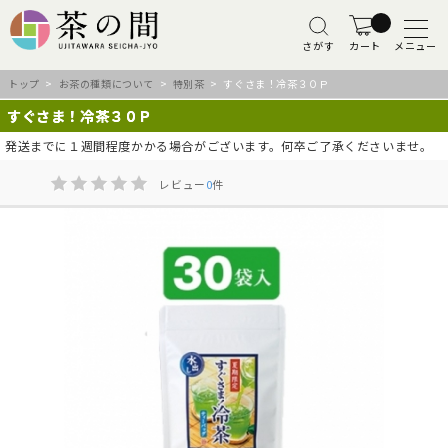
さがす
カート
メニュー
トップ
>
お茶の種類について
>
特別茶
> すぐさま！冷茶３０Ｐ
すぐさま！冷茶３０Ｐ
発送までに１週間程度かかる場合がございます。何卒ご了承くださいませ。
レビュー
0
件