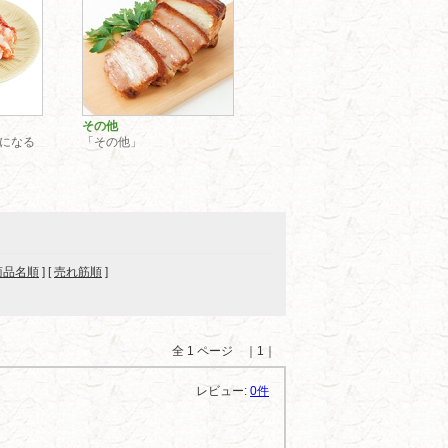
その他
になる
「その他」
商品名順
] [
売れ筋順
]
全 1 ページ ｜1｜
レビュー:
0件