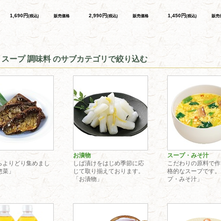
1,690円
2,990円
1,450円
(税込)
販売価格
(税込)
販売価格
(税込)
販売
 スープ 調味料 のサブカテゴリで絞り込む
お漬物
スープ・みそ汁
らよりどり集めまし
しば漬けをはじめ季節に応
こだわりの原料で作
惣菜」
じて取り揃えております。
格的なスープです。
「お漬物」
プ・みそ汁」