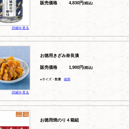
販売価格
4,830円
(税込)
詳細を見る
お徳用きざみ奈良漬
販売価格
1,900円
(税込)
●サイズ・数量
徳用
詳細を見る
お徳用焼のり４箱組