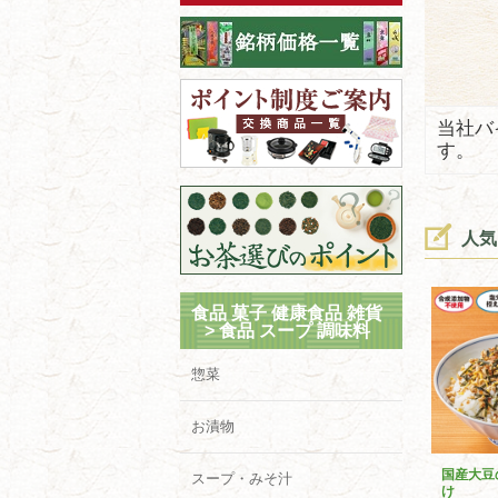
当社バ
す。
人気
食品 菓子 健康食品 雑貨
>
食品 スープ 調味料
惣菜
お漬物
国産大豆
スープ・みそ汁
け