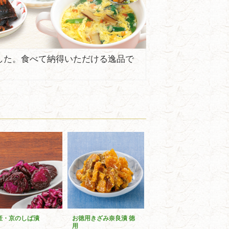
した。食べて納得いただける逸品で
産・京のしば漬
お徳用きざみ奈良漬 徳
用