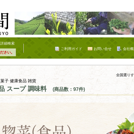
詳細検索
ご利用ガイド
お問い合せ
会社概
ださい。
全国選りす
 菓子 健康食品 雑貨
品 スープ 調味料
(商品数：97件)