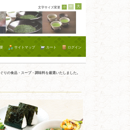
大
中
小
文字サイズ変更
要
サイトマップ
カート
ログイン
ぐりの食品・スープ・調味料を厳選いたしました。