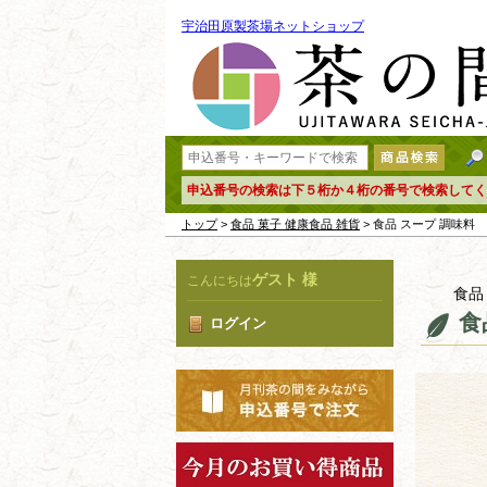
宇治田原製茶場ネットショップ
申込番号の検索は下５桁か４桁の番号で検索してく
トップ
>
食品 菓子 健康食品 雑貨
> 食品 スープ 調味料
ゲスト 様
こんにちは
食品
食
ログイン