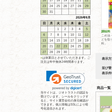
16
17
18
19
20
21
22
23
24
25
26
27
28
29
30
31
2026年9月
日
月
火
水
木
金
土
1
2
3
4
5
調味料
6
7
8
9
10
11
12
こめ油
どを取
13
14
15
16
17
18
19
料」
20
21
22
23
24
25
26
27
28
29
30
■
は休業日とさせていただきます。ご
表示方
注文は年中無休24時間承ります。
並び替
表示件
商品一覧 (
当サイトは、ジオトラストの認証を
受けています。シールをクリックす
ると、サイト運営会社の身元確認が
できます。個人情報はSSLにより暗
号化送信されます。