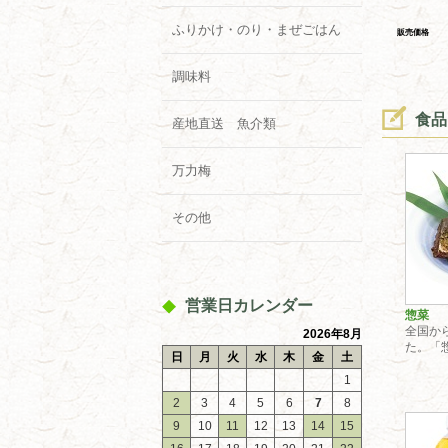
ふりかけ・のり・まぜごはん
販売価格
調味料
食品
産地直送 魚介類
万力梅
その他
営業日カレンダー
惣菜
全国か
2026年8月
た。「
日
月
火
水
木
金
土
1
2
3
4
5
6
7
8
9
10
11
12
13
14
15