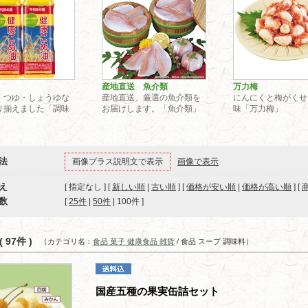
産地直送 魚介類
万力梅
・つゆ・しょうゆな
産地直送、厳選の魚介類を
にんにくと梅がくせ
り揃えました「調味
お届けします。「魚介類」
味「万力梅」
法
画像プラス説明文で表示
画像で表示
え
[ 指定なし ] [
新しい順
|
古い順
] [
価格が安い順
|
価格が高い順
] [
数
[ 
25件
 | 
50件
 | 
100件
 ]
 97件 )
（カテゴリ名：
食品 菓子 健康食品 雑貨
/ 食品 スープ 調味料）
国産五種の果実缶詰セット