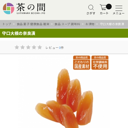
さがす
カート
メニュー
トップ
>
食品 菓子 健康食品 雑貨
>
食品 スープ 調味料
>
お漬物
> 守口大根の奈良漬
守口大根の奈良漬
レビュー
0
件