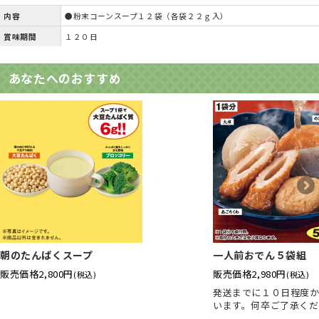
内容
●粉末コーンスープ１２袋（各袋２２ｇ入）
賞味期間
１２０日
あなたへのおすすめ
朝のたんぱくスープ
一人前おでん５袋組
販売価格
2,800円
販売価格
2,980円
(税込)
(税込)
発送までに１０日程度
います。何卒ご了承くだ