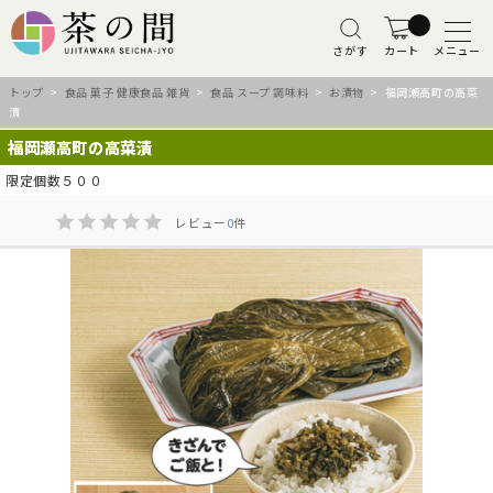
さがす
カート
メニュー
トップ
>
食品 菓子 健康食品 雑貨
>
食品 スープ 調味料
>
お漬物
> 福岡瀬高町の高菜
漬
福岡瀬高町の高菜漬
限定個数５００
レビュー
0
件