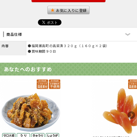
お気に入りに登録
商品仕様
内容
●福岡瀬高町の高菜漬３２０ｇ（１６０ｇ×２袋）
●賞味期間９０日
あなたへのおすすめ