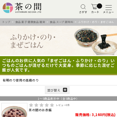
さがす
カート
メニュー
トップ
>
食品 菓子 健康食品 雑貨
>
食品 スープ 調味料
> ふりかけ・のり・まぜごはん
ごはんのお供に人気の「まぜごはん・ふりかけ・のり」い
つものごはんが混ぜるだけで大変身。季節に応じた混ぜご
飯が人気です。
有明のり使用の高級のり
並び替え
1
～
5
商品表示中（全
5
商品中）
レビュー
0
件
茶の間のお赤飯
販売価格: 3,160円(税込)