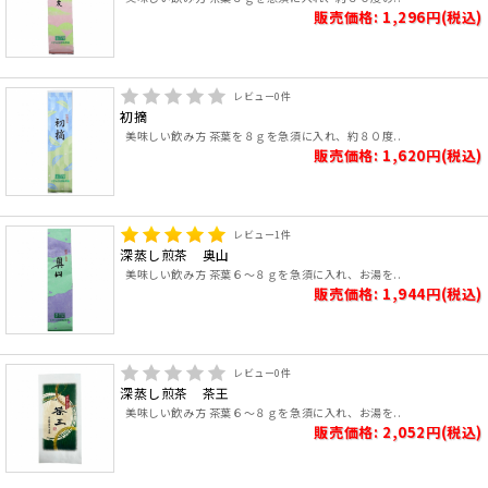
販売価格: 1,296円(税込)
レビュー
0
件
初摘
美味しい飲み方 茶葉を８ｇを急須に入れ、約８０度..
販売価格: 1,620円(税込)
レビュー
1
件
深蒸し煎茶 奥山
美味しい飲み方 茶葉６～８ｇを急須に入れ、お湯を..
販売価格: 1,944円(税込)
レビュー
0
件
深蒸し煎茶 茶王
美味しい飲み方 茶葉６～８ｇを急須に入れ、お湯を..
販売価格: 2,052円(税込)