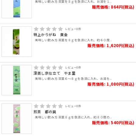
美味しい飲み方 茶葉を８ｇを急須に入れ、お湯を１..
販売価格: 864円(税込)
レビュー
0
件
特上かりがね 黄金
美味しい飲み方 茶葉を８ｇを急須に入れ、約６０度..
販売価格: 1,620円(税込)
レビュー
0
件
深蒸し京仕立て やま里
美味しい飲み方 茶葉６～８ｇを急須に入れ、お湯を..
販売価格: 1,080円(税込)
レビュー
0
件
煎茶 都の巽
美味しい飲み方 茶葉８ｇを急須に入れ、約８０度の..
販売価格: 540円(税込)