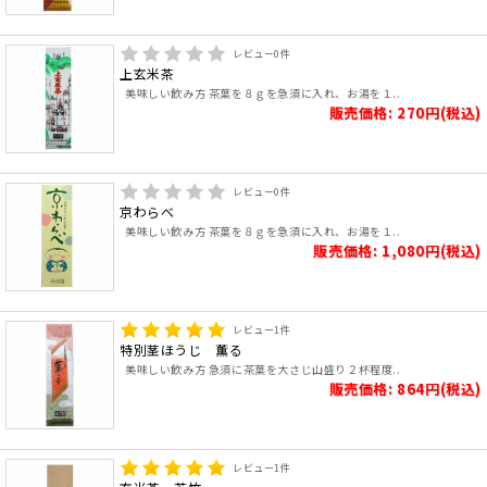
レビュー
0
件
上玄米茶
美味しい飲み方 茶葉を８ｇを急須に入れ、お湯を１..
販売価格: 270円(税込)
レビュー
0
件
京わらべ
美味しい飲み方 茶葉を８ｇを急須に入れ、お湯を１..
販売価格: 1,080円(税込)
レビュー
1
件
特別茎ほうじ 薫る
美味しい飲み方 急須に茶葉を大さじ山盛り２杯程度..
販売価格: 864円(税込)
レビュー
1
件