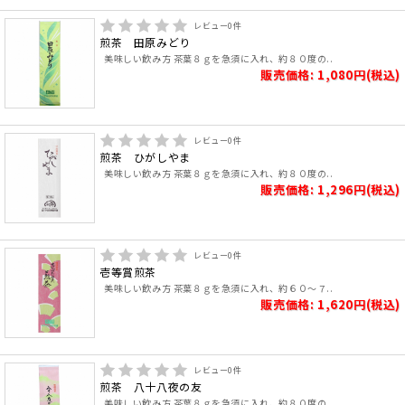
レビュー
0
件
煎茶 田原みどり
美味しい飲み方 茶葉８ｇを急須に入れ、約８０度の..
販売価格: 1,080円(税込)
レビュー
0
件
煎茶 ひがしやま
美味しい飲み方 茶葉８ｇを急須に入れ、約８０度の..
販売価格: 1,296円(税込)
レビュー
0
件
壱等賞煎茶
美味しい飲み方 茶葉８ｇを急須に入れ、約６０～７..
販売価格: 1,620円(税込)
レビュー
0
件
煎茶 八十八夜の友
美味しい飲み方 茶葉８ｇを急須に入れ、約８０度の..