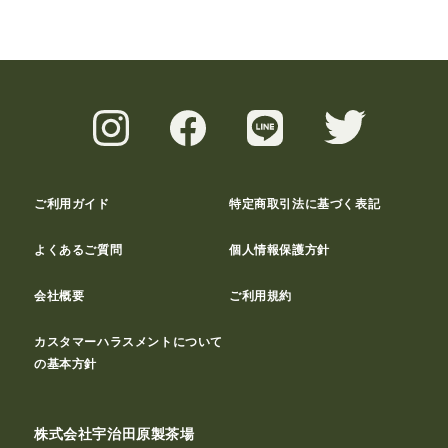
ご利用ガイド
特定商取引法に基づく表記
よくあるご質問
個人情報保護方針
会社概要
ご利用規約
カスタマーハラスメントについて
の基本方針
株式会社宇治田原製茶場