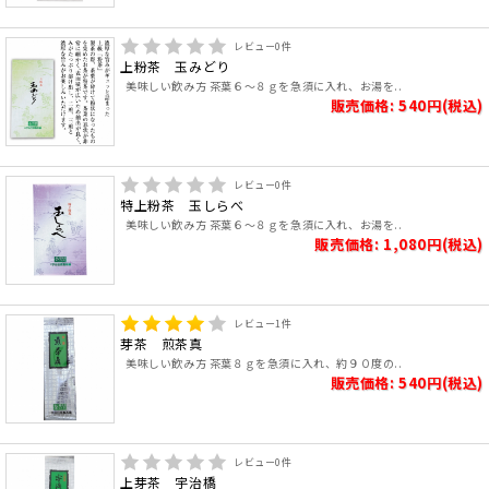
レビュー
0
件
上粉茶 玉みどり
美味しい飲み方 茶葉６～８ｇを急須に入れ、お湯を..
販売価格: 540円(税込)
レビュー
0
件
特上粉茶 玉しらべ
美味しい飲み方 茶葉６～８ｇを急須に入れ、お湯を..
販売価格: 1,080円(税込)
レビュー
1
件
芽茶 煎茶真
美味しい飲み方 茶葉８ｇを急須に入れ、約９０度の..
販売価格: 540円(税込)
レビュー
0
件
上芽茶 宇治橋