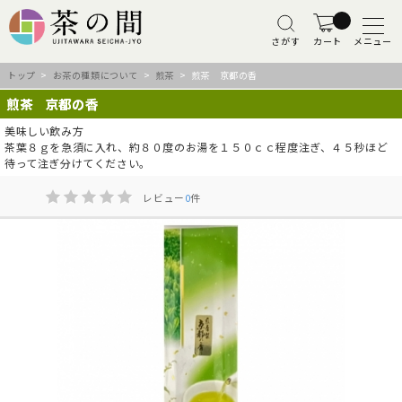
さがす
カート
メニュー
トップ
>
お茶の種類について
>
煎茶
> 煎茶 京都の香
煎茶 京都の香
美味しい飲み方
茶葉８ｇを急須に入れ、約８０度のお湯を１５０ｃｃ程度注ぎ、４５秒ほど
待って注ぎ分けてください。
レビュー
0
件