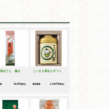
茎ほうじ 薫る
こいまろ茶缶入ギフト
864円
2,300円
格
(税込)
販売価格
(税込)