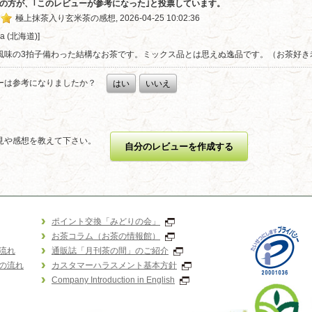
1人の方が、｢このレビューが参考になった｣と投票しています。
極上抹茶入り玄米茶の感想, 2026-04-25 10:02:36
ya (北海道)] 
風味の3拍子備わった結構なお茶です。ミックス品とは思えぬ逸品です。（お茶好き
ーは参考になりましたか？
はい
いいえ
見や感想を教えて下さい。
自分のレビューを作成する
ポイント交換「みどりの会」
お茶コラム（お茶の情報館）
流れ
通販誌「月刊茶の間」のご紹介
の流れ
カスタマーハラスメント基本方針
Company Introduction in English