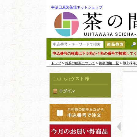
宇治田原製茶場ネットショップ
申込番号の検索は下５桁か４桁の番号で検索してく
トップ
>
お茶の種類について
>
銘柄価格一覧
> 極上抹
ゲスト 様
こんにちは
ログイン