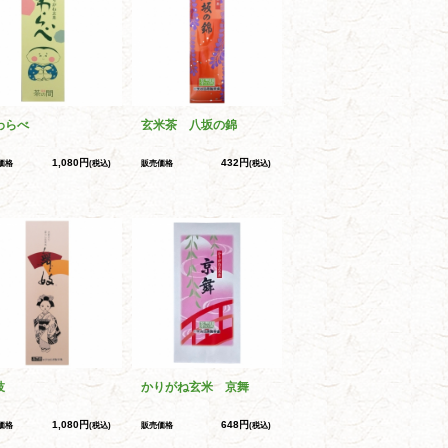
わらべ
玄米茶 八坂の錦
1,080円
432円
価格
(税込)
販売価格
(税込)
妓
かりがね玄米 京舞
1,080円
648円
価格
(税込)
販売価格
(税込)