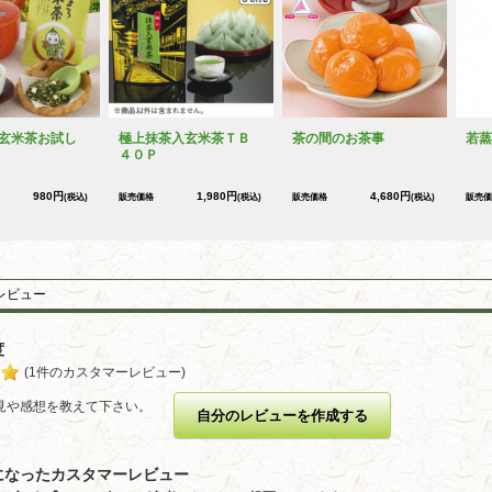
玄米茶お試し
極上抹茶入玄米茶ＴＢ
茶の間のお茶事
若蒸
４０Ｐ
980円
1,980円
4,680円
(税込)
販売価格
(税込)
販売価格
(税込)
販売価
レビュー
度
(1件のカスタマーレビュー)
見や感想を教えて下さい。
自分のレビューを作成する
になったカスタマーレビュー