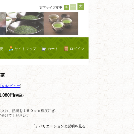
大
中
小
文字サイズ変更
要
サイトマップ
カート
ログイン
米茶
件のレビュー
)
1,080円
(税込)
に入れ、熱湯を１５０ｃｃ程度注ぎ、
ぎ分けてください。
「」バリエーションと説明を見る