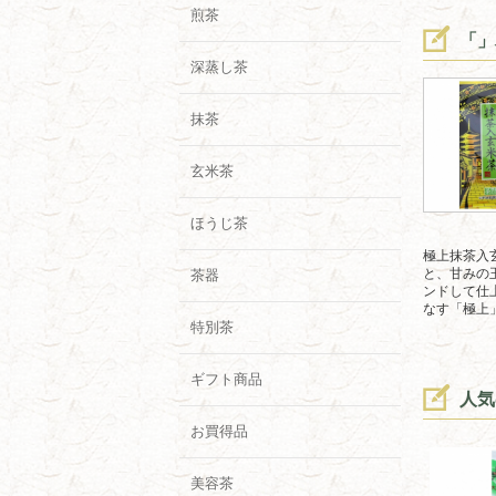
煎茶
「」
深蒸し茶
抹茶
玄米茶
ほうじ茶
極上抹茶入
と、甘みの
茶器
ンドして仕
なす「極上
特別茶
ギフト商品
人気
お買得品
美容茶