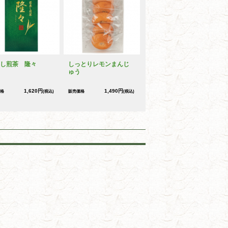
し煎茶 隆々
しっとりレモンまんじ
ゅう
1,620円
1,490円
格
(税込)
販売価格
(税込)