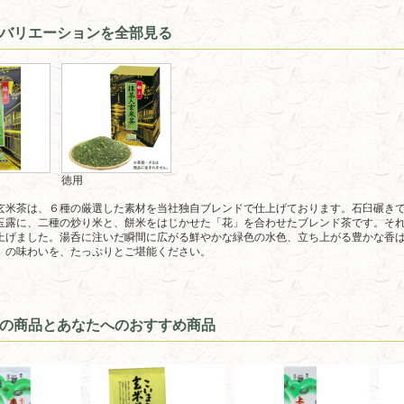
バリエーションを全部見る
徳用
玄米茶は、６種の厳選した素材を当社独自ブレンドで仕上げております。石臼碾き
玉露に、二種の炒り米と、餅米をはじかせた「花」を合わせたブレンド茶です。そ
上げました。湯呑に注いだ瞬間に広がる鮮やかな緑色の水色、立ち上がる豊かな香
」の味わいを、たっぷりとご堪能ください。
の商品とあなたへのおすすめ商品