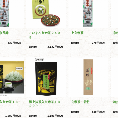
京風味
こいまろ玄米茶２４０
上玄米茶
京
ｇ
432円
270円
(税込)
販売価格
(税込)
販売
3,132円
販売価格
(税込)
入玄米茶ＴＢ
極上抹茶入玄米茶ＴＢ
玄米茶 若竹
舞
２０Ｐ
540円
販売価格
(税込)
販売
1,980円
1,188円
(税込)
販売価格
(税込)