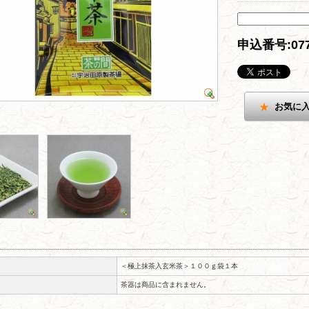
申込番号:07
お気に
＜極上抹茶入玄米茶＞１００ｇ袋１本
茶器は商品に含まれません。