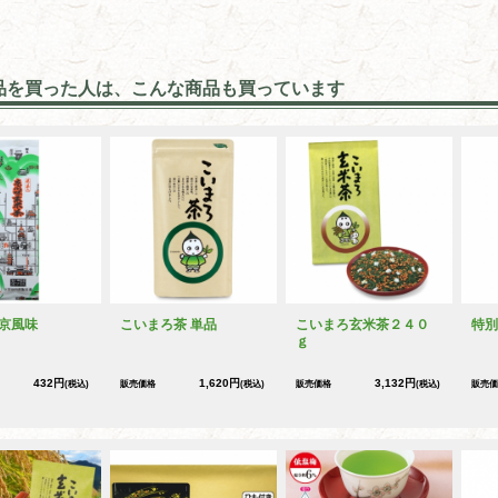
品を買った人は、こんな商品も買っています
京風味
こいまろ茶 単品
こいまろ玄米茶２４０
特別
ｇ
432円
1,620円
3,132円
(税込)
販売価格
(税込)
販売価格
(税込)
販売価