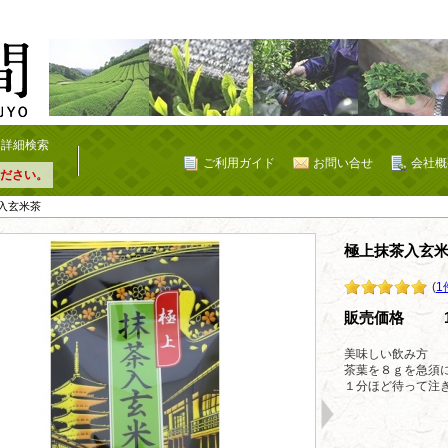
詳細検索
ご利用ガイド
お問い合せ
会社概
ださい。
茶入玄米茶
極上抹茶入玄
(
1
販売価格
美味しい飲み方
茶葉を８ｇを急須
１分ほど待って注