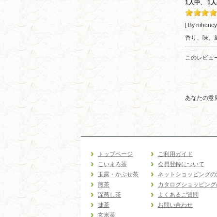
1人中、 
[ By nihonc
香り、味、
このレビュ
あなたの意
トップページ
ご利用ガイド
こいまろ茶
会員登録について
玉露・かぶせ茶
ネットショッピングの
煎茶
カタログショッピング
深蒸し茶
よくあるご質問
抹茶
お問い合わせ
玄米茶