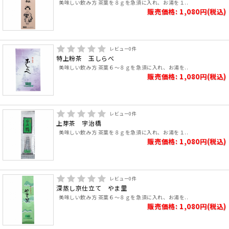
美味しい飲み方 茶葉を８ｇを急須に入れ、お湯を１..
販売価格: 1,080円(税込)
レビュー
0
件
特上粉茶 玉しらべ
美味しい飲み方 茶葉６～８ｇを急須に入れ、お湯を..
販売価格: 1,080円(税込)
レビュー
0
件
上芽茶 宇治橋
美味しい飲み方 茶葉を８ｇを急須に入れ、お湯を１..
販売価格: 1,080円(税込)
レビュー
0
件
深蒸し京仕立て やま里
美味しい飲み方 茶葉６～８ｇを急須に入れ、お湯を..
販売価格: 1,080円(税込)