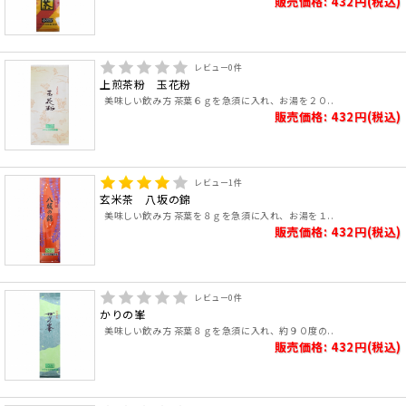
販売価格: 432円(税込)
レビュー
0
件
上煎茶粉 玉花粉
美味しい飲み方 茶葉６ｇを急須に入れ、お湯を２０..
販売価格: 432円(税込)
レビュー
1
件
玄米茶 八坂の錦
美味しい飲み方 茶葉を８ｇを急須に入れ、お湯を１..
販売価格: 432円(税込)
レビュー
0
件
かりの峯
美味しい飲み方 茶葉８ｇを急須に入れ、約９０度の..
販売価格: 432円(税込)