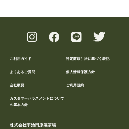
ご利用ガイド
特定商取引法に基づく表記
よくあるご質問
個人情報保護方針
会社概要
ご利用規約
カスタマーハラスメントについて
の基本方針
株式会社宇治田原製茶場