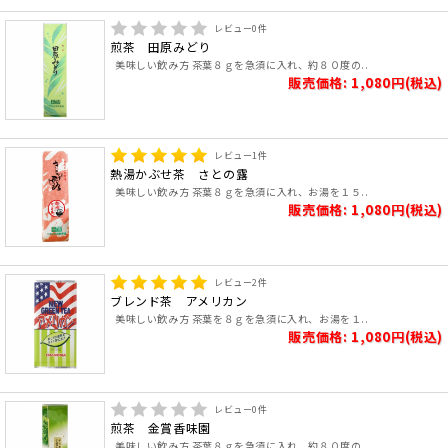
レビュー
0
件
煎茶 田原みどり
美味しい飲み方 茶葉８ｇを急須に入れ、約８０度の..
販売価格: 1,080円(税込)
レビュー
1
件
熱湯かぶせ茶 さとの露
美味しい飲み方 茶葉８ｇを急須に入れ、お湯を１５..
販売価格: 1,080円(税込)
レビュー
2
件
ブレンド茶 アメリカン
美味しい飲み方 茶葉を８ｇを急須に入れ、お湯を１..
販売価格: 1,080円(税込)
レビュー
0
件
煎茶 金賞香味園
美味しい飲み方 茶葉８ｇを急須に入れ、約８０度の..