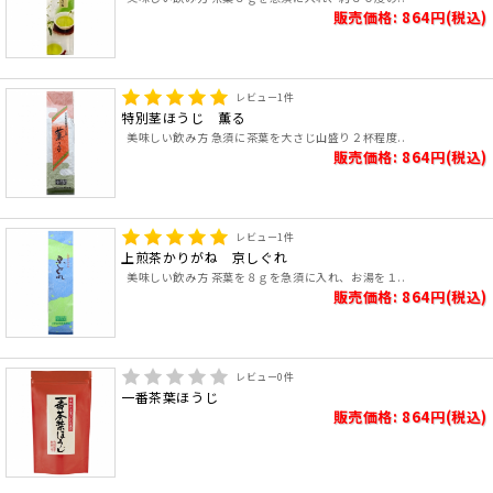
販売価格: 864円(税込)
レビュー
1
件
特別茎ほうじ 薫る
美味しい飲み方 急須に茶葉を大さじ山盛り２杯程度..
販売価格: 864円(税込)
レビュー
1
件
上煎茶かりがね 京しぐれ
美味しい飲み方 茶葉を８ｇを急須に入れ、お湯を１..
販売価格: 864円(税込)
レビュー
0
件
一番茶葉ほうじ
販売価格: 864円(税込)