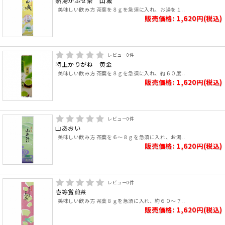
熱湯かぶせ茶 山城
美味しい飲み方 茶葉を８ｇを急須に入れ、お湯を１..
販売価格: 1,620円(税込)
レビュー
0
件
特上かりがね 黄金
美味しい飲み方 茶葉を８ｇを急須に入れ、約６０度..
販売価格: 1,620円(税込)
レビュー
0
件
山あおい
美味しい飲み方 茶葉を６～８ｇを急須に入れ、お湯..
販売価格: 1,620円(税込)
レビュー
0
件
壱等賞煎茶
美味しい飲み方 茶葉８ｇを急須に入れ、約６０～７..
販売価格: 1,620円(税込)