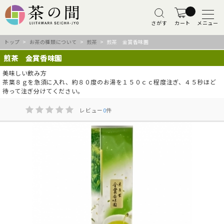
さがす
カート
メニュー
トップ
>
お茶の種類について
>
煎茶
> 煎茶 金賞香味園
煎茶 金賞香味園
美味しい飲み方
茶葉８ｇを急須に入れ、約８０度のお湯を１５０ｃｃ程度注ぎ、４５秒ほど
待って注ぎ分けてください。
レビュー
0
件