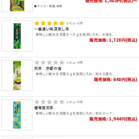
販売価格: 1,080円(税込)～
●サイズ・数量/徳用
レビュー
2
件
一番濃い味深蒸し茶
美味しい飲み方 茶葉６～８ｇを急須に入れ、お湯を..
販売価格: 1,728円(税込)
レビュー
0
件
煎茶 京都の香
美味しい飲み方 茶葉８ｇを急須に入れ、約８０度の..
販売価格: 648円(税込)
レビュー
0
件
優等賞煎茶
美味しい飲み方 茶葉８ｇを急須に入れ、約６０～７..
販売価格: 1,944円(税込)