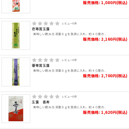
販売価格: 1,080円(税込)
レビュー
0
件
壱等賞玉露
美味しい飲み方 茶葉８ｇを急須に入れ、約４０度の..
販売価格: 2,160円(税込)
レビュー
0
件
優等賞玉露
美味しい飲み方 茶葉８ｇを急須に入れ、約４０度の..
販売価格: 2,700円(税込)
レビュー
0
件
玉露 喜寿
美味しい飲み方 茶葉８ｇを急須に入れ、約４０度の..
販売価格: 1,620円(税込)