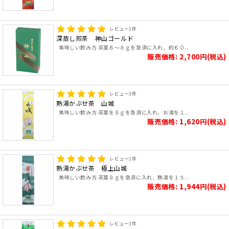
レビュー
1
件
深蒸し煎茶 神山ゴールド
美味しい飲み方 茶葉６～８ｇを急須に入れ、約６０..
販売価格: 2,700円(税込)
レビュー
3
件
熱湯かぶせ茶 山城
美味しい飲み方 茶葉を８ｇを急須に入れ、お湯を１..
販売価格: 1,620円(税込)
レビュー
1
件
熱湯かぶせ茶 極上山城
美味しい飲み方 茶葉８ｇを急須に入れ、熱湯を１５..
販売価格: 1,944円(税込)
レビュー
1
件