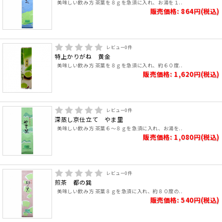
美味しい飲み方 茶葉を８ｇを急須に入れ、お湯を１..
販売価格: 864円(税込)
レビュー
0
件
特上かりがね 黄金
美味しい飲み方 茶葉を８ｇを急須に入れ、約６０度..
販売価格: 1,620円(税込)
レビュー
0
件
深蒸し京仕立て やま里
美味しい飲み方 茶葉６～８ｇを急須に入れ、お湯を..
販売価格: 1,080円(税込)
レビュー
0
件
煎茶 都の巽
美味しい飲み方 茶葉８ｇを急須に入れ、約８０度の..
販売価格: 540円(税込)