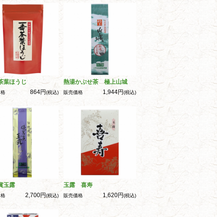
茶葉ほうじ
熱湯かぶせ茶 極上山城
864円
1,944円
価格
(税込)
販売価格
(税込)
賞玉露
玉露 喜寿
2,700円
1,620円
価格
(税込)
販売価格
(税込)