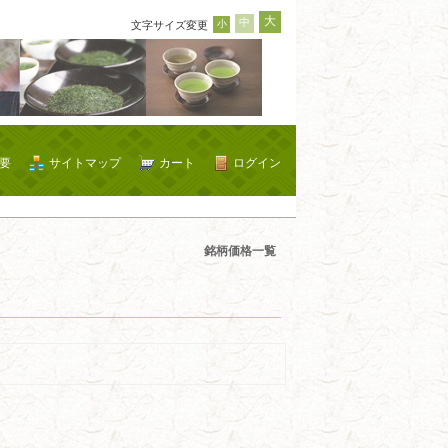
大
中
小
文字サイズ変更
要
サイトマップ
カート
ログイン
銘柄価格一覧