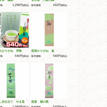
芽茶 橋姫
玄米茶 八坂の錦
1,296円
432円
価格
(税込)
販売価格
(税込)
入かりがね 浮島
煎茶かりがね 翁
540円
540円
価格
(税込)
販売価格
(税込)
し京仕立て やま里
煎茶 都の巽
1,080円
540円
価格
(税込)
販売価格
(税込)