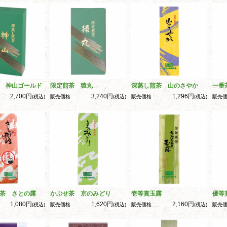
 神山ゴールド
限定煎茶 猿丸
深蒸し煎茶 山のさやか
一番
2,700円
3,240円
1,296円
(税込)
販売価格
(税込)
販売価格
(税込)
販売
茶 さとの露
かぶせ茶 京のみどり
壱等賞玉露
優等
1,080円
1,620円
2,160円
(税込)
販売価格
(税込)
販売価格
(税込)
販売