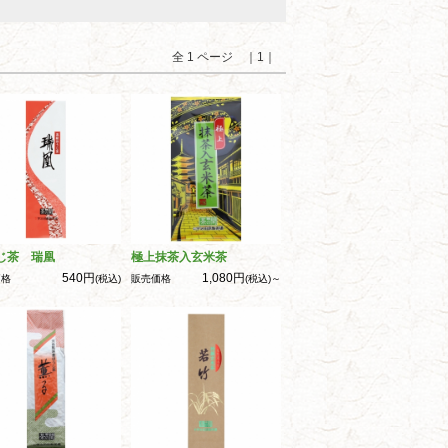
全 1 ページ ｜1｜
じ茶 瑞凰
極上抹茶入玄米茶
540円
1,080円
価格
(税込)
販売価格
(税込)～