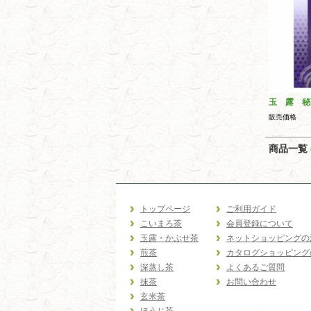
玉 露 秘
販売価格
商品一覧 (
トップページ
ご利用ガイド
こいまろ茶
会員登録について
玉露・かぶせ茶
ネットショッピングの
煎茶
カタログショッピング
深蒸し茶
よくあるご質問
抹茶
お問い合わせ
玄米茶