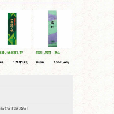
番濃い味深蒸し茶
深蒸し煎茶 奥山
1,728円
1,944円
価格
(税込)
販売価格
(税込)
商品名順
] [
売れ筋順
]