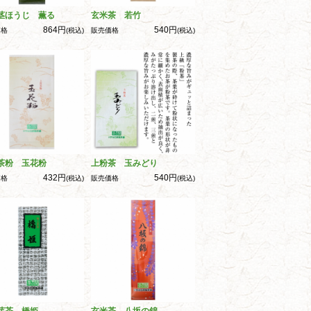
茎ほうじ 薫る
玄米茶 若竹
864円
540円
価格
(税込)
販売価格
(税込)
茶粉 玉花粉
上粉茶 玉みどり
432円
540円
価格
(税込)
販売価格
(税込)