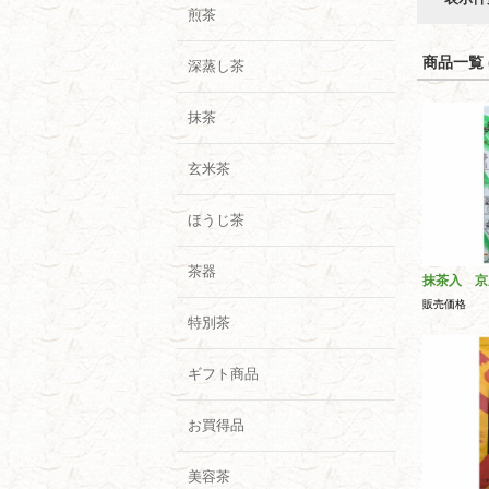
煎茶
商品一覧 (
深蒸し茶
抹茶
玄米茶
ほうじ茶
茶器
抹茶入 京
販売価格
特別茶
ギフト商品
お買得品
美容茶