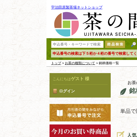
宇治田原製茶場ネットショップ
申込番号の検索は下５桁か４桁の番号で検索してく
トップ
>
お茶の種類について
> 銘柄価格一覧
ゲスト 様
こんにちは
お茶
銘
ログイン
単品で
人気