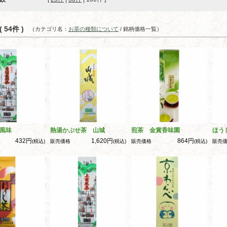
 54件 )
（カテゴリ名：
お茶の種類について
/ 銘柄価格一覧）
風味
熱湯かぶせ茶 山城
煎茶 金賞香味園
ほう
432円
1,620円
864円
(税込)
販売価格
(税込)
販売価格
(税込)
販売