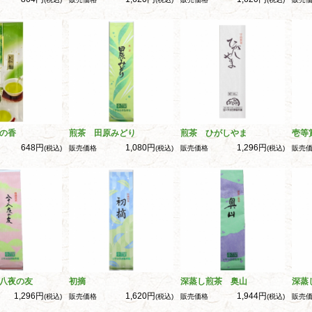
の香
煎茶 田原みどり
煎茶 ひがしやま
壱等
648円
1,080円
1,296円
(税込)
販売価格
(税込)
販売価格
(税込)
販売
八夜の友
初摘
深蒸し煎茶 奥山
深蒸
1,296円
1,620円
1,944円
(税込)
販売価格
(税込)
販売価格
(税込)
販売