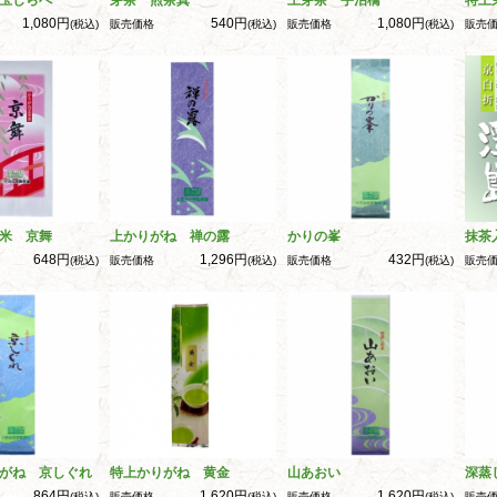
玉しらべ
芽茶 煎茶真
上芽茶 宇治橋
特上
1,080円
540円
1,080円
(税込)
販売価格
(税込)
販売価格
(税込)
販売
米 京舞
上かりがね 禅の露
かりの峯
抹茶
648円
1,296円
432円
(税込)
販売価格
(税込)
販売価格
(税込)
販売
がね 京しぐれ
特上かりがね 黄金
山あおい
深蒸
864円
1,620円
1,620円
(税込)
販売価格
(税込)
販売価格
(税込)
販売