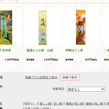
入玄米茶
熱湯かぶせ茶 山城
特製ほうじ茶
一
1,080円
1,620円
432円
(税込)
販売価格
(税込)
販売価格
(税込)
販売
法
画像プラス説明文で表示
画像で表示
み
特集商品
え
[ 指定なし ] [
新しい順
|
古い順
] [
価格が安い順
|
価格が高い順
] [
数
[ 
25件
 | 
50件
 | 
100件
 ]