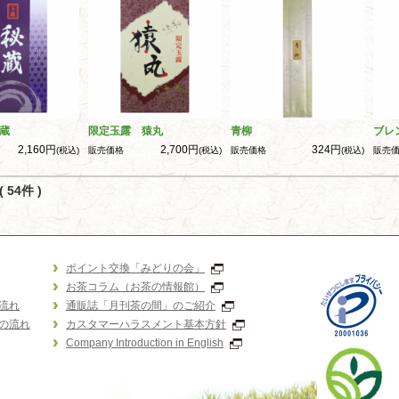
蔵
限定玉露 猿丸
青柳
ブレ
2,160円
2,700円
324円
(税込)
販売価格
(税込)
販売価格
(税込)
販売
 54件 )
ポイント交換「みどりの会」
お茶コラム（お茶の情報館）
流れ
通販誌「月刊茶の間」のご紹介
の流れ
カスタマーハラスメント基本方針
Company Introduction in English