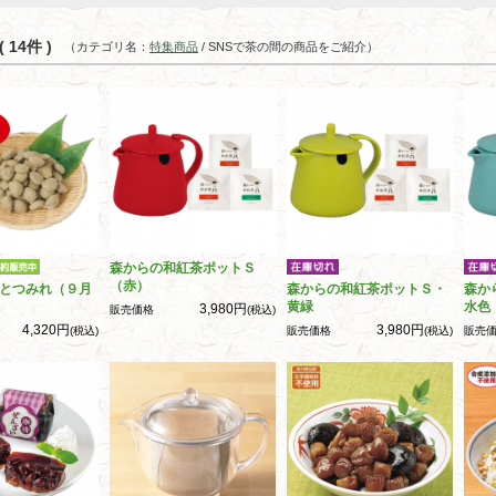
 14件 )
（カテゴリ名：
特集商品
/ SNSで茶の間の商品をご紹介）
森からの和紅茶ポットＳ
（赤）
とつみれ（９月
森からの和紅茶ポットＳ・
森か
黄緑
水色
3,980円
販売価格
(税込)
4,320円
3,980円
(税込)
販売価格
(税込)
販売