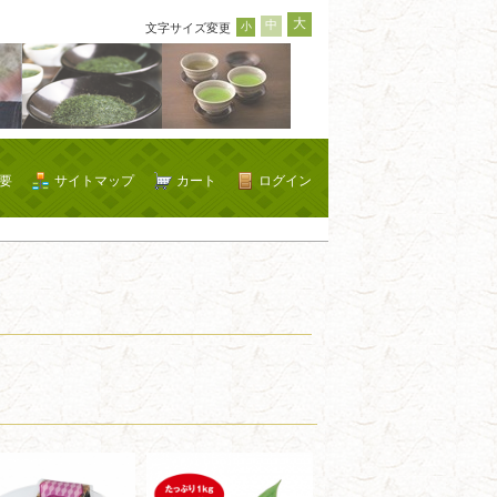
大
中
小
文字サイズ変更
要
サイトマップ
カート
ログイン