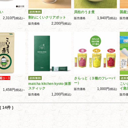
い
貝柱のうま煮
国産
割れにくいクリアポット
2,310円
1,940円
(税込)～
販売価格
(税込)
販売
2,200円
販売価格
(税込)
さらっと（３種のフレーバ
ー）
matcha kitchen kyoto 抹茶
こい
スティック
イ急
1,000円
販売価格
(税込)
1,458円
(税込)～
1,200円
販売価格
(税込)
販売
 14件 )