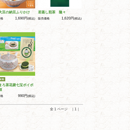
大豆の納豆ふりかけ
若蒸し煎茶 隆々
1,690円
1,620円
価格
(税込)
販売価格
(税込)
まろ茶花菱七宝ポイポ
須
990円
価格
(税込)
全 1 ページ ｜1｜