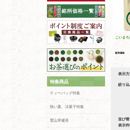
こいまろ
販売価格
表示方
特集商品
絞り込
ティーバッグ特集
熱い夏。涼菓子特集
並び替
鷲山草健茶
表示件