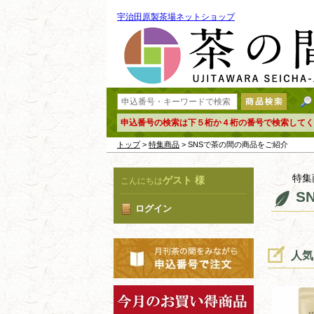
宇治田原製茶場ネットショップ
申込番号の検索は下５桁か４桁の番号で検索してく
トップ
>
特集商品
> SNSで茶の間の商品をご紹介
特集
ゲスト 様
こんにちは
S
ログイン
人気