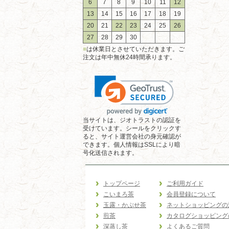
6
7
8
9
10
11
12
13
14
15
16
17
18
19
20
21
22
23
24
25
26
27
28
29
30
■
は休業日とさせていただきます。ご
注文は年中無休24時間承ります。
当サイトは、ジオトラストの認証を
受けています。シールをクリックす
ると、サイト運営会社の身元確認が
できます。個人情報はSSLにより暗
号化送信されます。
トップページ
ご利用ガイド
こいまろ茶
会員登録について
玉露・かぶせ茶
ネットショッピングの
煎茶
カタログショッピング
深蒸し茶
よくあるご質問