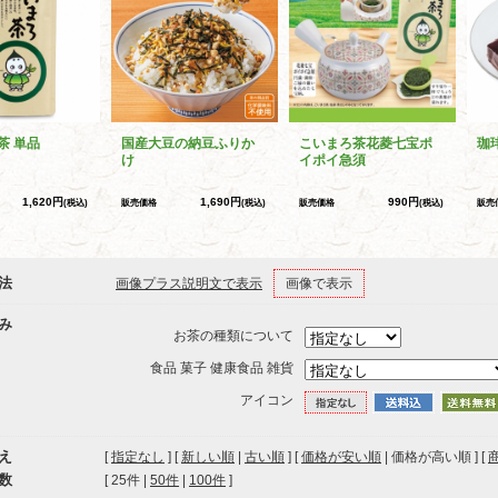
茶 単品
国産大豆の納豆ふりか
こいまろ茶花菱七宝ポ
珈
け
イポイ急須
1,620円
1,690円
990円
(税込)
販売価格
(税込)
販売価格
(税込)
販売
法
画像プラス説明文で表示
画像で表示
み
お茶の種類について
食品 菓子 健康食品 雑貨
アイコン
え
[
指定なし
] [
新しい順
|
古い順
] [
価格が安い順
| 価格が高い順 ] [
数
[ 
25件
 | 
50件
 | 
100件
 ]