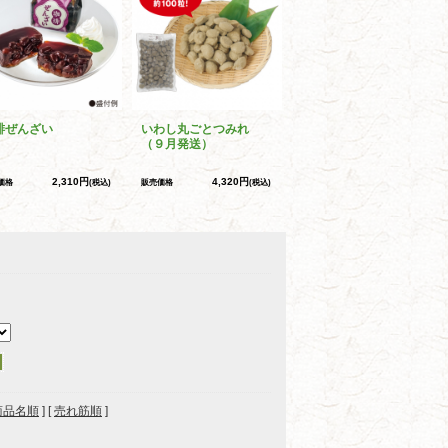
琲ぜんざい
いわし丸ごとつみれ
（９月発送）
2,310円
4,320円
価格
(税込)
販売価格
(税込)
商品名順
] [
売れ筋順
]