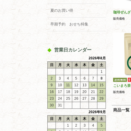
夏のお買い得
珈琲ぜんざ
販売価格
早期予約 おせち特集
営業日カレンダー
2026年8月
日
月
火
水
木
金
土
1
2
3
4
5
6
7
8
9
10
11
12
13
14
15
こいまろ茶
16
17
18
19
20
21
22
販売価格
23
24
25
26
27
28
29
30
31
商品一覧 (
2026年9月
日
月
火
水
木
金
土
1
2
3
4
5