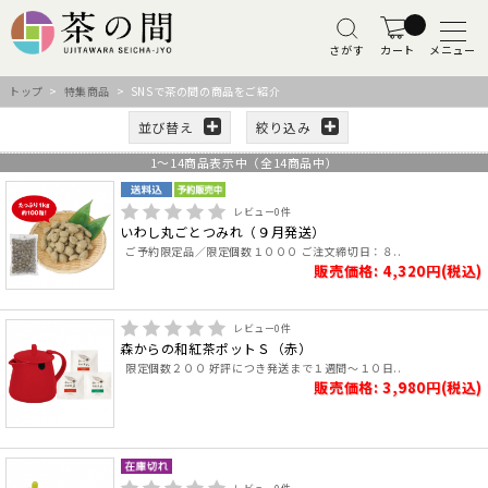
さがす
カート
メニュー
トップ
>
特集商品
> SNSで茶の間の商品をご紹介
並び替え
絞り込み
1
～
14
商品表示中（全
14
商品中）
レビュー
0
件
いわし丸ごとつみれ（９月発送）
ご予約限定品／限定個数１０００ ご注文締切日：８..
販売価格: 4,320円(税込)
レビュー
0
件
森からの和紅茶ポットＳ（赤）
限定個数２００ 好評につき発送まで１週間～１０日..
販売価格: 3,980円(税込)