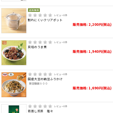
レビュー
0
件
割れにくいクリアポット
販売価格: 2,200円(税込)
レビュー
0
件
貝柱のうま煮
販売価格: 1,940円(税込)
レビュー
0
件
国産大豆の納豆ふりかけ
限定個数５００
販売価格: 1,690円(税込)
レビュー
0
件
若蒸し煎茶 隆々