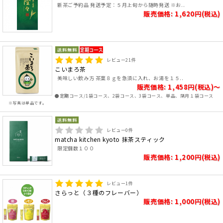
新茶ご予約品 発送予定：５月上旬から随時発送 ※お..
販売価格: 1,620円(税込)
レビュー
21
件
こいまろ茶
美味しい飲み方 茶葉８ｇを急須に入れ、お湯を１５..
販売価格: 1,458円(税込)～
●定期コース/1袋コース、2袋コース、3袋コース、単品、隔月１袋コース
※写真は単品です。
レビュー
0
件
matcha kitchen kyoto 抹茶スティック
限定個数１００
販売価格: 1,200円(税込)
レビュー
1
件
さらっと（３種のフレーバー）
販売価格: 1,000円(税込)