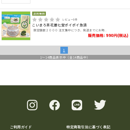
レビュー
0
件
こいまろ茶花菱七宝ポイポイ急須
限定個数２０００ 注文集中につき、発送までにお時..
販売価格: 990円(税込)
1
1
～
14
商品表示中（全
14
商品中）
ご利用ガイド
特定商取引法に基づく表記