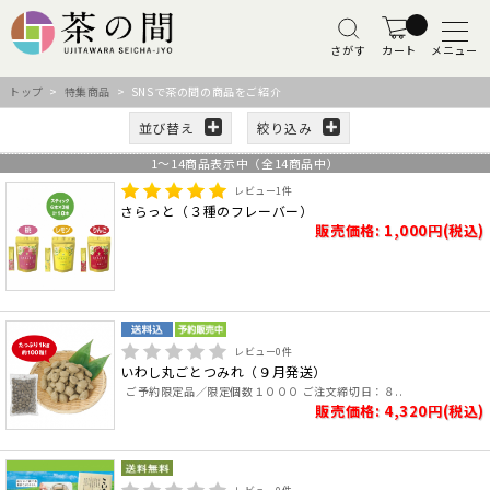
さがす
カート
メニュー
トップ
>
特集商品
> SNSで茶の間の商品をご紹介
並び替え
絞り込み
1
～
14
商品表示中（全
14
商品中）
レビュー
1
件
さらっと（３種のフレーバー）
販売価格: 1,000円(税込)
レビュー
0
件
いわし丸ごとつみれ（９月発送）
ご予約限定品／限定個数１０００ ご注文締切日：８..
販売価格: 4,320円(税込)