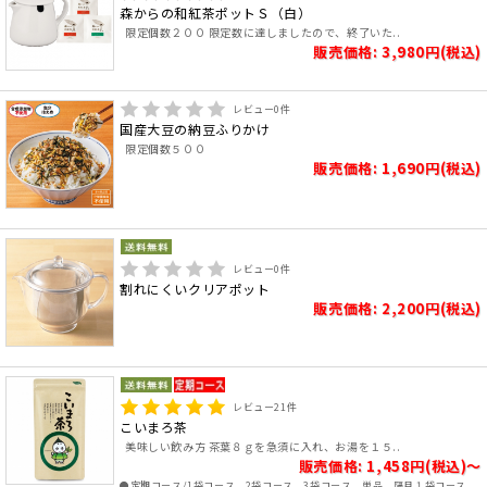
森からの和紅茶ポットＳ（白）
限定個数２００ 限定数に達しましたので、終了いた..
販売価格: 3,980円(税込)
レビュー
0
件
国産大豆の納豆ふりかけ
限定個数５００
販売価格: 1,690円(税込)
レビュー
0
件
割れにくいクリアポット
販売価格: 2,200円(税込)
レビュー
21
件
こいまろ茶
美味しい飲み方 茶葉８ｇを急須に入れ、お湯を１５..
販売価格: 1,458円(税込)～
●定期コース/1袋コース、2袋コース、3袋コース、単品、隔月１袋コース