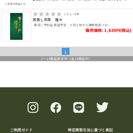
※写真は単品です。
レビュー
0
件
若蒸し煎茶 隆々
新茶ご予約品 発送予定：５月上旬から随時発送 ※お..
販売価格: 1,620円(税込)
1
1
～
14
商品表示中（全
14
商品中）
ご利用ガイド
特定商取引法に基づく表記