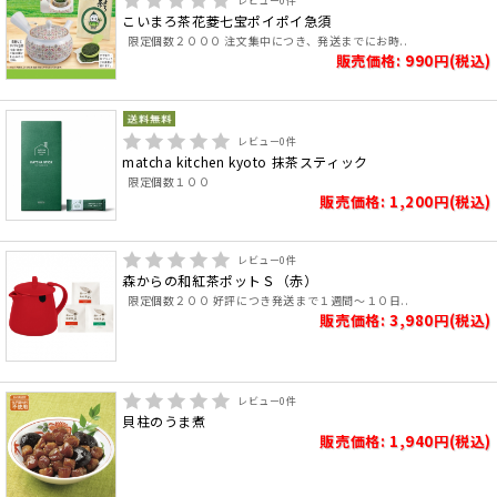
レビュー
0
件
こいまろ茶花菱七宝ポイポイ急須
限定個数２０００ 注文集中につき、発送までにお時..
販売価格: 990円(税込)
レビュー
0
件
matcha kitchen kyoto 抹茶スティック
限定個数１００
販売価格: 1,200円(税込)
レビュー
0
件
森からの和紅茶ポットＳ（赤）
限定個数２００ 好評につき発送まで１週間～１０日..
販売価格: 3,980円(税込)
レビュー
0
件
貝柱のうま煮
販売価格: 1,940円(税込)