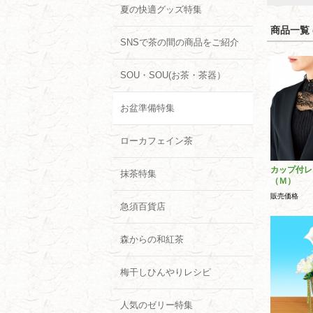
夏の快適グッズ特集
商品一覧 (
SNSで茶の間の商品をご紹介
SOU・SOU(お茶・茶器）
お盆準備特集
ローカフェイン茶
カップ付レ
抹茶特集
（Ｍ）
販売価格
急須百貨店
森からの和紅茶
梅干しひんやりレシピ
人気のゼリー特集