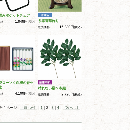
畳みポケットチェア
糸車蓮華飾り
1,848円
価格
(税込)
16,280円
販売価格
(税込)
花ローソク白檀の香セ
太
枯れない榊２本組
4,100円
価格
(税込)
2,728円
販売価格
(税込)
全 4 ページ
［前へ⇐］
｜
1
｜2｜
3
｜
4
｜
［次へ⇒］