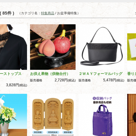
 85件 )
（カテゴリ名：
特集商品
/ お盆準備特集）
ーストップス
お供え果物（供物台付）
２ＷＡＹフォーマルバッグ
香り
2,728円
5,478円
販売価格
(税込)
販売価格
(税込)
販売
3,828円
(税込)