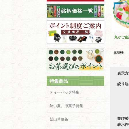
丸かご盆
販売価格
表示方
特集商品
絞り込
ティーバッグ特集
熱い夏。涼菓子特集
並び替
鷲山草健茶
表示件