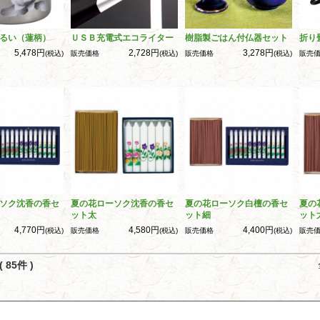
るい（蓮柄）
ＵＳＢ充電式エコライター
樹脂製ごはん付仏器セット
折り
5,478円
2,728円
3,278円
(税込)
販売価格
(税込)
販売価格
(税込)
販売
ソク沈香の香セ
夏の花ローソク沈香の香セ
夏の花ローソク白檀の香セ
夏の
ット太
ット細
ット
4,770円
4,580円
4,400円
(税込)
販売価格
(税込)
販売価格
(税込)
販売
 85件 )