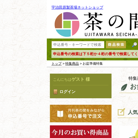
宇治田原製茶場ネットショップ
申込番号の検索は下５桁か４桁の番号で検索してく
トップ
>
特集商品
> お盆準備特集
特集
ゲスト 様
こんにちは
お
ログイン
人気