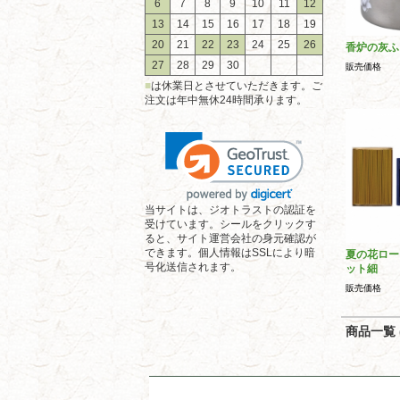
6
7
8
9
10
11
12
13
14
15
16
17
18
19
20
21
22
23
24
25
26
香炉の灰ふ
27
28
29
30
販売価格
■
は休業日とさせていただきます。ご
注文は年中無休24時間承ります。
当サイトは、ジオトラストの認証を
受けています。シールをクリックす
ると、サイト運営会社の身元確認が
できます。個人情報はSSLにより暗
夏の花ロー
号化送信されます。
ット細
販売価格
商品一覧 (