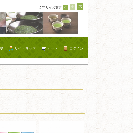
大
中
小
文字サイズ変更
要
サイトマップ
カート
ログイン