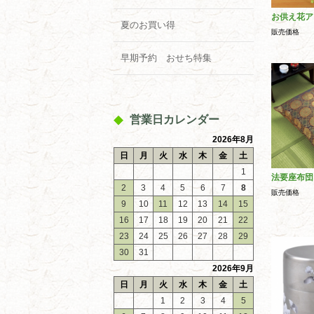
お供え花ア
夏のお買い得
販売価格
早期予約 おせち特集
営業日カレンダー
2026年8月
日
月
火
水
木
金
土
1
法要座布団
2
3
4
5
6
7
8
販売価格
9
10
11
12
13
14
15
16
17
18
19
20
21
22
23
24
25
26
27
28
29
30
31
2026年9月
日
月
火
水
木
金
土
1
2
3
4
5