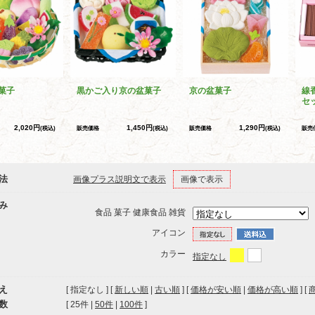
菓子
黒かご入り京の盆菓子
京の盆菓子
線
セ
2,020円
1,450円
1,290円
(税込)
販売価格
(税込)
販売価格
(税込)
販売
法
画像プラス説明文で表示
画像で表示
み
食品 菓子 健康食品 雑貨
アイコン
カラー
指定なし
え
[ 指定なし ] [
新しい順
|
古い順
] [
価格が安い順
|
価格が高い順
] [
数
[ 
25件
 | 
50件
 | 
100件
 ]