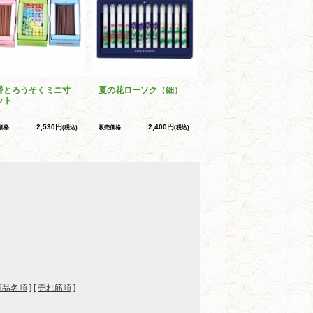
香とろうそくミニ寸
夏の花ローソク（細）
ット
2,530円
2,400円
価格
(税込)
販売価格
(税込)
商品名順
] [
売れ筋順
]