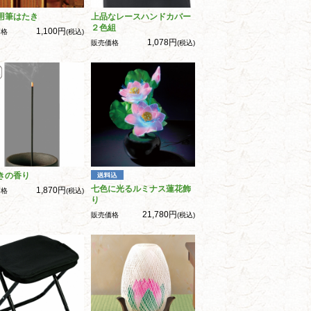
用筆はたき
上品なレースハンドカバー
２色組
1,100円
価格
(税込)
1,078円
販売価格
(税込)
きの香り
七色に光るルミナス蓮花飾
1,870円
価格
(税込)
り
21,780円
販売価格
(税込)