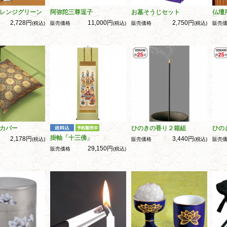
レンジグリーン
阿弥陀三尊逗子
お墓そうじセット
仏壇
2,728円
11,000円
2,750円
(税込)
販売価格
(税込)
販売価格
(税込)
販売
カバー
ひのきの香り２箱組
ひの
掛軸「十三佛」
2,178円
3,440円
(税込)
販売価格
(税込)
販売
29,150円
販売価格
(税込)