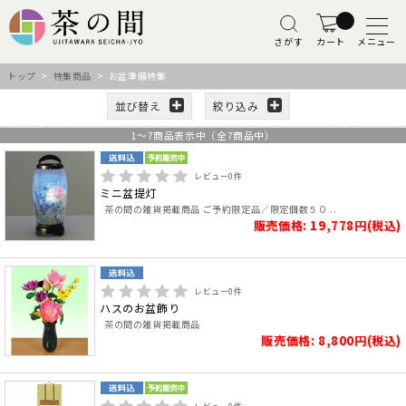
さがす
カート
メニュー
トップ
>
特集商品
> お盆準備特集
並び替え
絞り込み
1
～
7
商品表示中（全
7
商品中）
レビュー
0
件
ミニ盆提灯
茶の間の雑貨掲載商品 ご予約限定品／限定個数５０ ..
販売価格: 19,778円(税込)
レビュー
0
件
ハスのお盆飾り
茶の間の雑貨掲載商品
販売価格: 8,800円(税込)