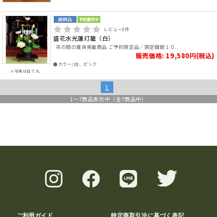
レビュー
0
件
盛花水光蓮灯籠（白）
茶の間の雑貨掲載商品 ご予約限定品／限定個数１０..
販売価格: 19,580円(税込)
●カラー/白、ピンク
※写真は白です。
1
1
～
7
商品表示中（全
7
商品中）
ご利用ガイド
特定商取引法に基づく表記