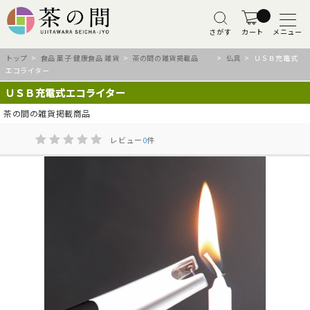
さがす
カート
メニュー
トップ
>
食品 菓子 健康食品 雑貨
>
茶の間の雑貨掲載品
>
仏具
> ＵＳＢ充電式
エコライター
ＵＳＢ充電式エコライター
茶の間の雑貨掲載商品
レビュー
0
件