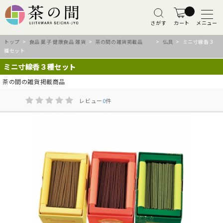
さがす
カート
メニュー
トップ
>
食品 菓子 健康食品 雑貨
>
茶の間の雑貨掲載品
>
仏具
> ミニ寸線香３
種セット
ミニ寸線香３種セット
茶の間の雑貨掲載商品
レビュー
0
件