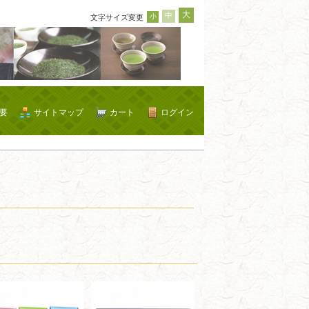
大
中
小
文字サイズ変更
要
サイトマップ
カート
ログイン