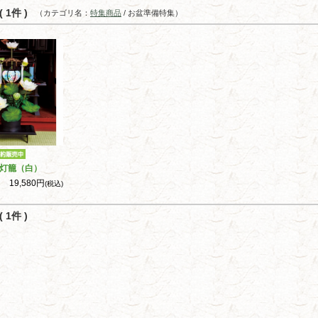
 1件 )
（カテゴリ名：
特集商品
/ お盆準備特集）
灯籠（白）
19,580円
(税込)
 1件 )