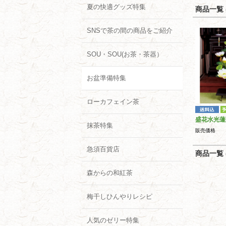
夏の快適グッズ特集
商品一覧 (
SNSで茶の間の商品をご紹介
SOU・SOU(お茶・茶器）
お盆準備特集
ローカフェイン茶
盛花水光蓮
抹茶特集
販売価格
急須百貨店
商品一覧 (
森からの和紅茶
梅干しひんやりレシピ
人気のゼリー特集