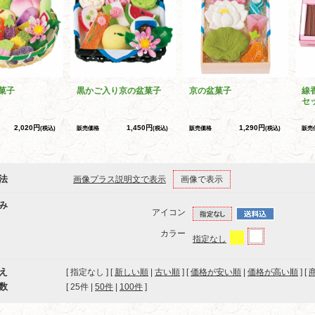
菓子
黒かご入り京の盆菓子
京の盆菓子
線
セ
2,020円
1,450円
1,290円
(税込)
販売価格
(税込)
販売価格
(税込)
販売
法
画像プラス説明文で表示
画像で表示
み
アイコン
カラー
指定なし
え
[ 指定なし ] [
新しい順
|
古い順
] [
価格が安い順
|
価格が高い順
] [
数
[ 
25件
 | 
50件
 | 
100件
 ]