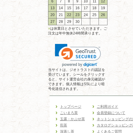
6
7
8
9
10
11
12
13
14
15
16
17
18
19
20
21
22
23
24
25
26
27
28
29
30
■
は休業日とさせていただきます。ご
注文は年中無休24時間承ります。
当サイトは、ジオトラストの認証を
受けています。シールをクリックす
ると、サイト運営会社の身元確認が
できます。個人情報はSSLにより暗
号化送信されます。
トップページ
ご利用ガイド
こいまろ茶
会員登録について
玉露・かぶせ茶
ネットショッピングの
煎茶
カタログショッピング
深蒸し茶
よくあるご質問