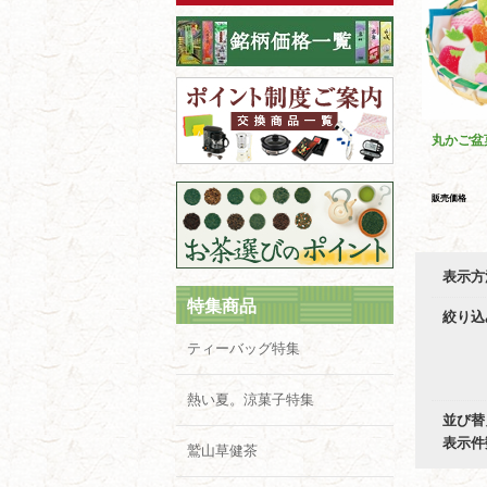
丸かご盆
販売価格
表示方
特集商品
絞り込
ティーバッグ特集
熱い夏。涼菓子特集
並び替
表示件
鷲山草健茶