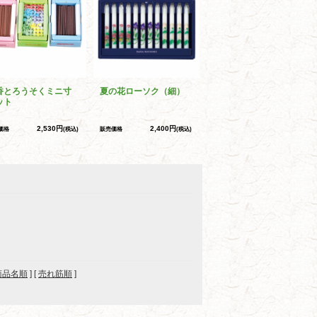
香とろうそくミニ寸
夏の花ローソク（細）
ット
2,530円
2,400円
価格
(税込)
販売価格
(税込)
商品名順
] [
売れ筋順
]