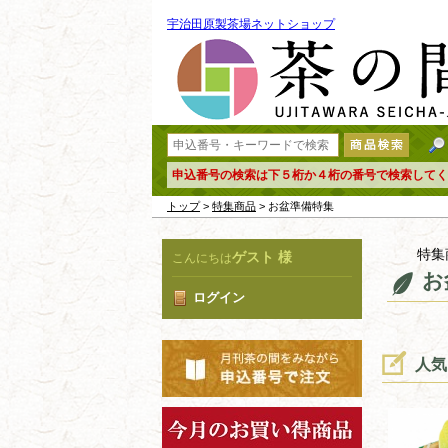
宇治田原製茶場ネットショップ
申込番号の検索は下５桁か４桁の番号で検索してく
トップ
>
特集商品
> お盆準備特集
特集
ゲスト 様
こんにちは
お
ログイン
人気