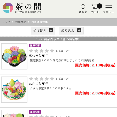
さがす
カート
メニュー
トップ
>
特集商品
> お盆準備特集
並び替え
絞り込み
1
～
25
商品表示中（全
85
商品中）
レビュー
0
件
高つき盆菓子
限定個数１０００ 限定数に達しましたので販売を終..
販売価格: 2,130円(税込)
レビュー
0
件
丸かご盆菓子
☆★☆限定個数１０００個☆★☆
販売価格: 2,020円(税込)