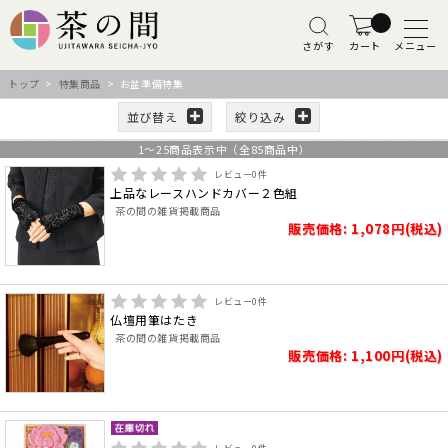
さがす
カート
メニュー
トップ
>
特集商品
> お盆準備特集
並び替え
絞り込み
1
～
25
商品表示中（全
85
商品中）
レビュー
0
件
上品なレースハンドカバー２色組
茶の間の雑貨掲載商品
販売価格: 1,078円(税込)
レビュー
0
件
仏壇用筆はたき
茶の間の雑貨掲載商品
販売価格: 1,100円(税込)