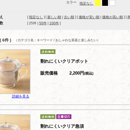
カラー
指定なし
え
[
指定なし
] [
新しい順
|
古い順
] [
価格が安い順
|
価格が高い順
] [
数
[ 
25件
 | 
50件
 | 
100件
 ]
 6件 )
（カテゴリ名：キーワード / おしゃれな茶器と楽しみたい）
割れにくいクリアポット
販売価格
2,200円
(税込)
詳細を見る
割れにくいクリア急須