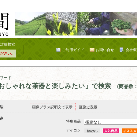
詳細検索
ご利用ガイド
お問い合せ
会社概
ださい。
ワード
おしゃれな茶器と楽しみたい」で検索
(商品数：
法
画像プラス説明文で表示
画像で表示
み
特集商品
アイコン