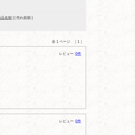
商品名順
] [ 売れ筋順 ]
全 1 ページ ｜1｜
レビュー:
0件
レビュー:
0件