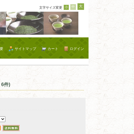
大
中
小
文字サイズ変更
要
サイトマップ
カート
ログイン
6件)